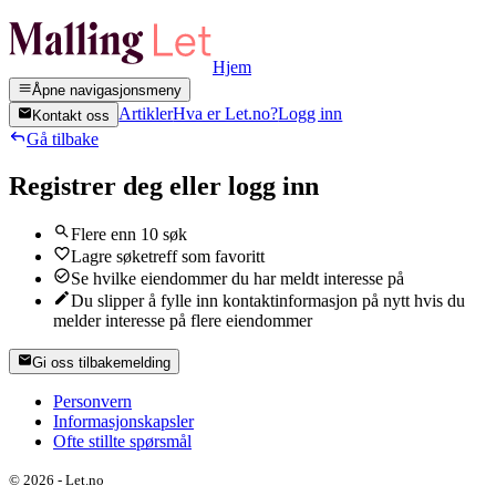
Hjem
Åpne navigasjonsmeny
Artikler
Hva er Let.no?
Logg inn
Kontakt oss
Gå tilbake
Registrer deg eller logg inn
Flere enn 10 søk
Lagre søketreff som favoritt
Se hvilke eiendommer du har meldt interesse på
Du slipper å fylle inn kontaktinformasjon på nytt hvis du
melder interesse på flere eiendommer
Gi oss tilbakemelding
Personvern
Informasjonskapsler
Ofte stillte spørsmål
©
2026
-
Let.no