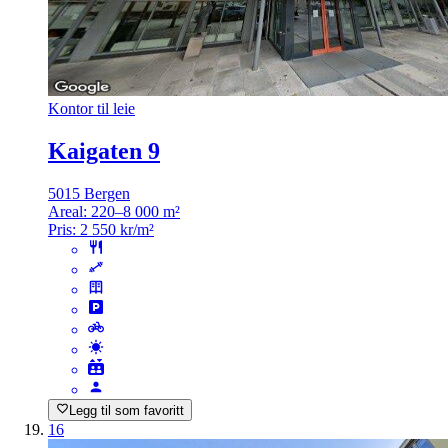
Kontor til leie
Kaigaten 9
5015 Bergen
Areal:
220–8 000 m²
Pris:
2 550 kr/m²
Legg til som favoritt
16