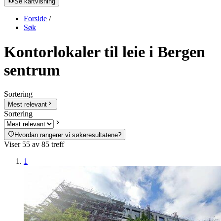
Se kartvisning
Forside
/
Søk
Kontorlokaler til leie i Bergen
sentrum
Sortering
Mest relevant
Sortering
Hvordan rangerer vi søkeresultatene?
Viser
55
av
85
treff
1