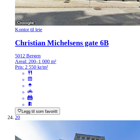
Kontor til leie
Christian Michelsens gate 6B
5012 Bergen
Areal:
200–1 000 m²
Pris:
2 550 kr/m²
Legg til som favoritt
20