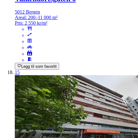
5012 Bergen
Areal:
200–11 000 m²
Pris:
2 550 kr/m²
Legg til som favoritt
15