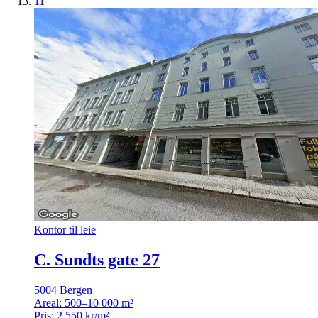
11
Kontor til leie
C. Sundts gate 27
5004 Bergen
Areal:
500–10 000 m²
Pris:
2 550 kr/m²