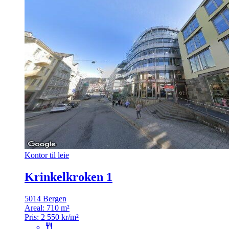
Kontor til leie
Krinkelkroken 1
5014 Bergen
Areal:
710 m²
Pris:
2 550 kr/m²