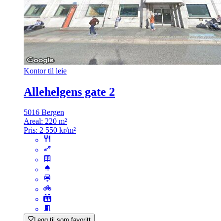
Kontor til leie
Allehelgens gate 2
5016 Bergen
Areal:
220 m²
Pris:
2 550 kr/m²
Legg til som favoritt