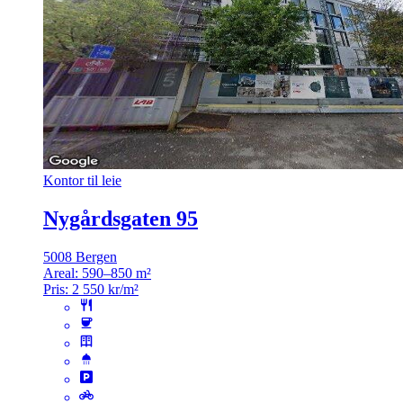
Kontor til leie
Nygårdsgaten 95
5008 Bergen
Areal:
590–850 m²
Pris:
2 550 kr/m²