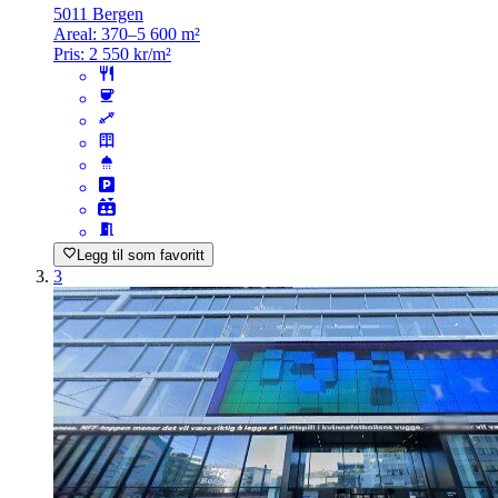
5011 Bergen
Areal:
370–5 600 m²
Pris:
2 550 kr/m²
Legg til som favoritt
3