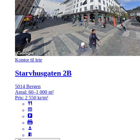
Kontor til leie
Starvhusgaten 2B
5014 Bergen
Areal:
60–1 000 m²
Pris:
2 550 kr/m²