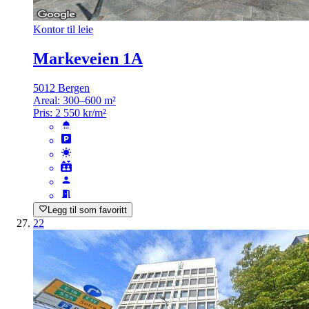
Kontor til leie
Markeveien 1A
5012 Bergen
Areal:
300–600 m²
Pris:
2 550 kr/m²
Legg til som favoritt
22