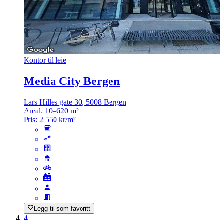
Kontor til leie
Media City Bergen
Lars Hilles gate 30, 5008 Bergen
Areal:
10–620 m²
Pris:
2 550 kr/m²
Legg til som favoritt
4