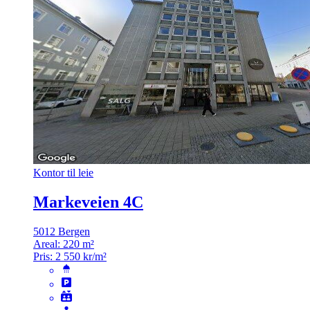
Kontor til leie
Markeveien 4C
5012 Bergen
Areal:
220 m²
Pris:
2 550 kr/m²