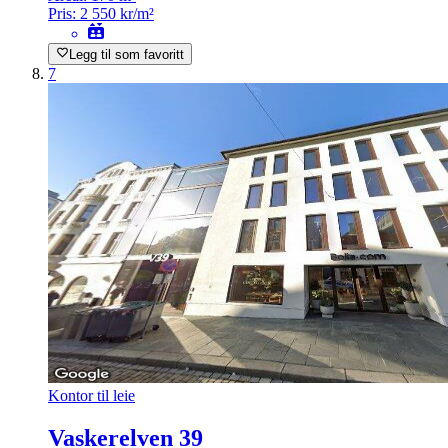
Pris:
2 550 kr/m²
Legg til som favoritt
7
Kontor til leie
Vaskerelven 39