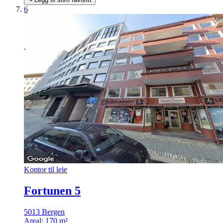
6
Kontor til leie
Fortunen 5
5013 Bergen
Areal:
170 m²