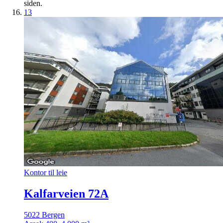
siden.
13
Kontor til leie
Kalfarveien 72A
5022 Bergen