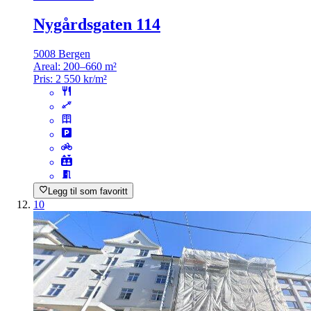
Nygårdsgaten 114
5008 Bergen
Areal:
200–660 m²
Pris:
2 550 kr/m²
Legg til som favoritt
10