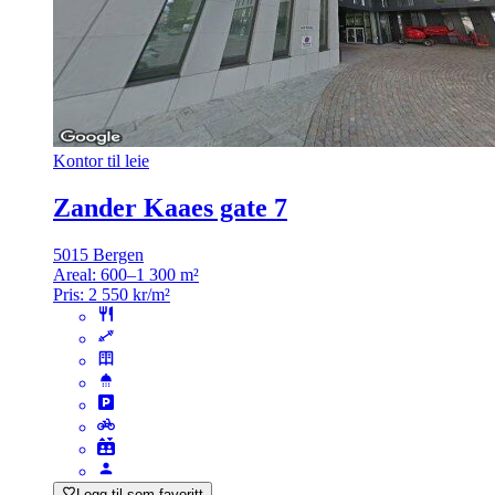
Kontor til leie
Zander Kaaes gate 7
5015 Bergen
Areal:
600–1 300 m²
Pris:
2 550 kr/m²
Legg til som favoritt