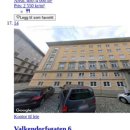
Areal:
400–4 000 m²
Pris:
2 550 kr/m²
Legg til som favoritt
14
Kontor til leie
Valkendorfsgaten 6