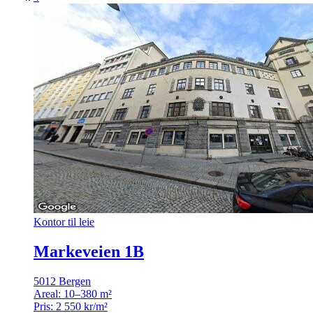
Kontor til leie
Markeveien 1B
5012 Bergen
Areal:
10–380 m²
Pris:
2 550 kr/m²