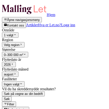
Hjem
Åpne navigasjonsmeny
Artikler
Hva er Let.no?
Logg inn
Kontakt oss
Område
1 valgt
Region
Velg region
Størrelse
0–300 000 m²
Flyttedato år
2026
Flyttedato måned
august
Fasiliteter
Ingen valgt
Vil du ha skreddersydde resultater?
Søk på vegne av din bedrift
Søk
Filter