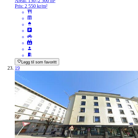
Areal:
150–2 500 m²
Pris:
2 550 kr/m²
Legg til som favoritt
19