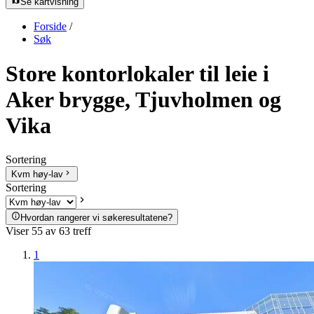
Se kartvisning
Forside
/
Søk
Store kontorlokaler til leie i
Aker brygge, Tjuvholmen og
Vika
Sortering
Kvm høy-lav
Sortering
Hvordan rangerer vi søkeresultatene?
Viser
55
av
63
treff
1