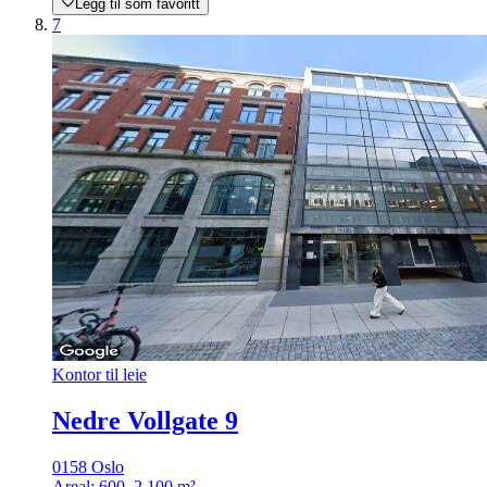
Legg til som favoritt
7
Kontor til leie
Nedre Vollgate 9
0158 Oslo
Areal:
600–2 100 m²