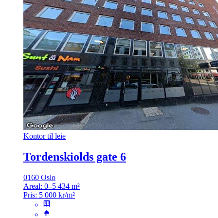
Kontor til leie
Tordenskiolds gate 6
0160 Oslo
Areal:
0–5 434 m²
Pris:
5 000 kr/m²