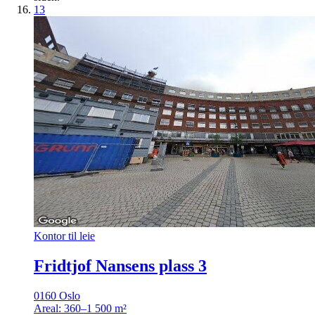
13
Kontor til leie
Fridtjof Nansens plass 3
0160 Oslo
Areal:
360–1 500 m²