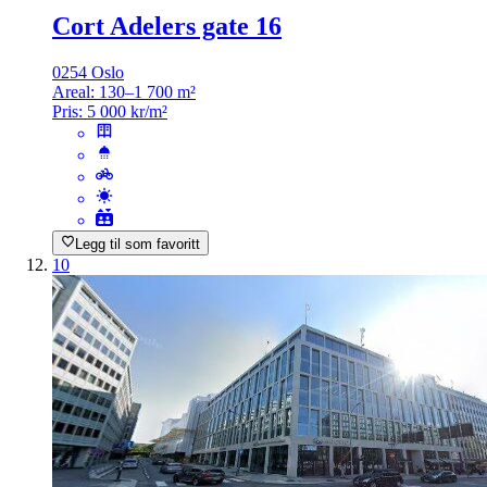
Cort Adelers gate 16
0254 Oslo
Areal:
130–1 700 m²
Pris:
5 000 kr/m²
Legg til som favoritt
10