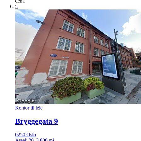
dem.
5
Kontor til leie
Bryggegata 9
0250 Oslo
Areal:
20–3 800 m²