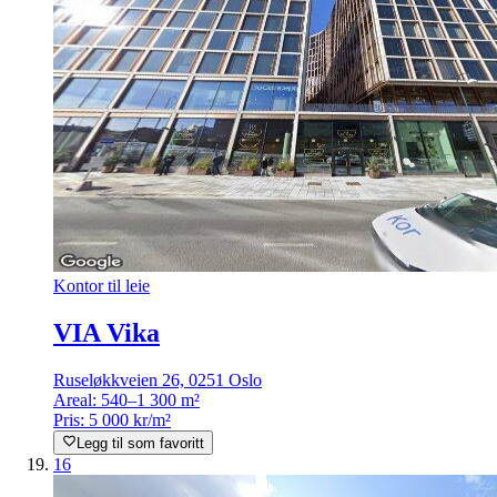
Kontor til leie
VIA Vika
Ruseløkkveien 26, 0251 Oslo
Areal:
540–1 300 m²
Pris:
5 000 kr/m²
Legg til som favoritt
16