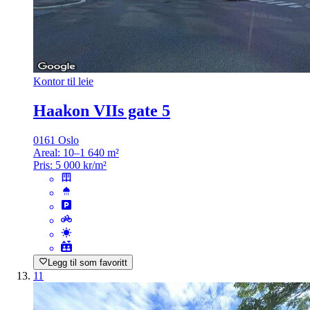
Kontor til leie
Haakon VIIs gate 5
0161 Oslo
Areal:
10–1 640 m²
Pris:
5 000 kr/m²
Legg til som favoritt
11