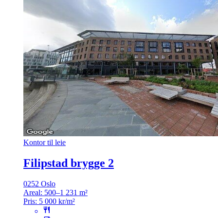
Kontor til leie
Filipstad brygge 2
0252 Oslo
Areal:
500–1 231 m²
Pris:
5 000 kr/m²