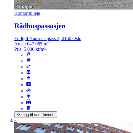
Kontor til leie
Rådhuspassasjen
Fridtjof Nansens plass 2, 0160 Oslo
Areal:
0–7 065 m²
Pris:
5 000 kr/m²
Legg til som favoritt
3