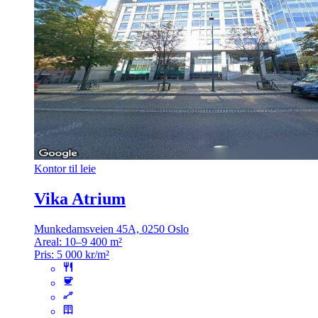
Kontor til leie
Vika Atrium
Munkedamsveien 45A, 0250 Oslo
Areal:
10–9 400 m²
Pris:
5 000 kr/m²