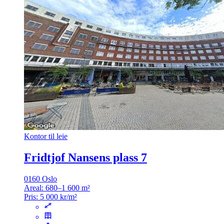
Kontor til leie
Fridtjof Nansens plass 7
0160 Oslo
Areal:
680–1 600 m²
Pris:
5 000 kr/m²