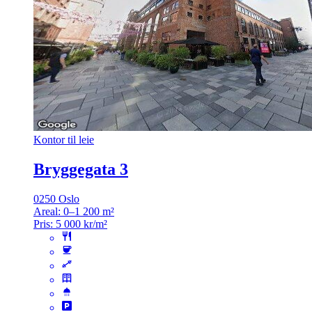
Kontor til leie
Bryggegata 3
0250 Oslo
Areal:
0–1 200 m²
Pris:
5 000 kr/m²