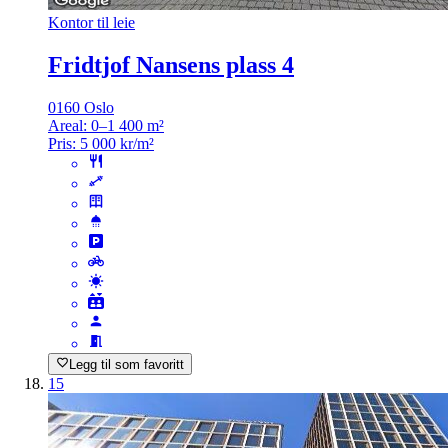
Kontor til leie
Fridtjof Nansens plass 4
0160 Oslo
Areal:
0–1 400 m²
Pris:
5 000 kr/m²
Legg til som favoritt
15