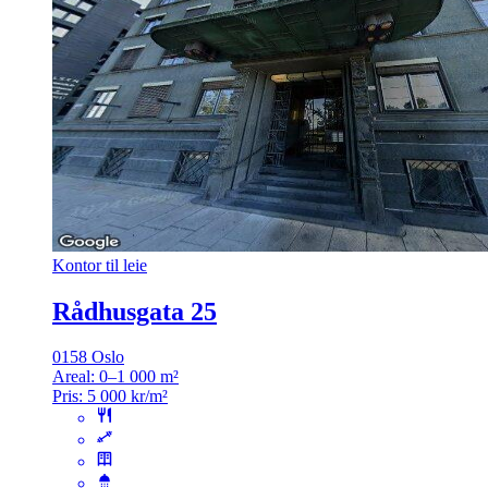
Kontor til leie
Rådhusgata 25
0158 Oslo
Areal:
0–1 000 m²
Pris:
5 000 kr/m²