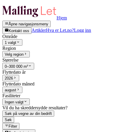
Hjem
Åpne navigasjonsmeny
Artikler
Hva er Let.no?
Logg inn
Kontakt oss
Område
1 valgt
Region
Velg region
Størrelse
0–300 000 m²
Flyttedato år
2026
Flyttedato måned
august
Fasiliteter
Ingen valgt
Vil du ha skreddersydde resultater?
Søk på vegne av din bedrift
Søk
Filter