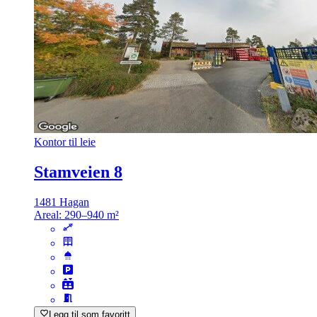
Kontor til leie
Stamveien 8
1481 Hagan
Areal:
290–940 m²
Legg til som favoritt