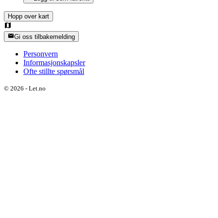
Hopp over kart
Gi oss tilbakemelding
Personvern
Informasjonskapsler
Ofte stillte spørsmål
©
2026
-
Let.no