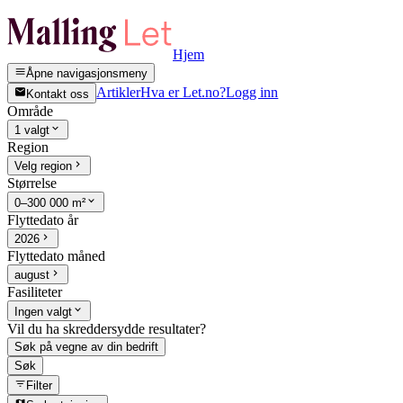
Hjem
Åpne navigasjonsmeny
Artikler
Hva er Let.no?
Logg inn
Kontakt oss
Område
1 valgt
Region
Velg region
Størrelse
0–300 000 m²
Flyttedato år
2026
Flyttedato måned
august
Fasiliteter
Ingen valgt
Vil du ha skreddersydde resultater?
Søk på vegne av din bedrift
Søk
Filter