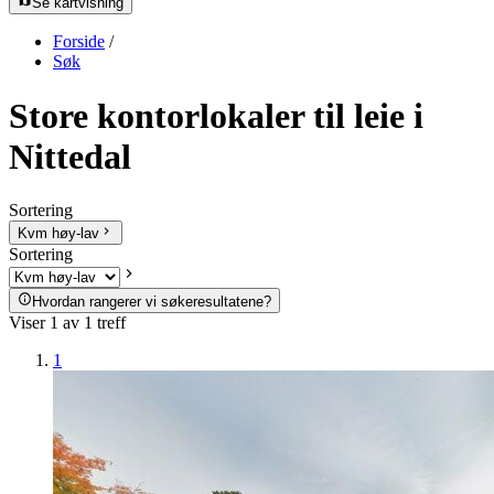
Se kartvisning
Forside
/
Søk
Store kontorlokaler til leie i
Nittedal
Sortering
Kvm høy-lav
Sortering
Hvordan rangerer vi søkeresultatene?
Viser
1
av
1
treff
1