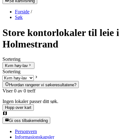
Se kartvisning
Forside
/
Søk
Store kontorlokaler til leie i
Holmestrand
Sortering
Kvm høy-lav
Sortering
Hvordan rangerer vi søkeresultatene?
Viser
0
av
0
treff
Ingen lokaler passer ditt søk.
Hopp over kart
Gi oss tilbakemelding
Personvern
Informasjonskapsler