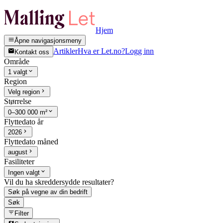
Hjem
Åpne navigasjonsmeny
Artikler
Hva er Let.no?
Logg inn
Kontakt oss
Område
1 valgt
Region
Velg region
Størrelse
0–300 000 m²
Flyttedato år
2026
Flyttedato måned
august
Fasiliteter
Ingen valgt
Vil du ha skreddersydde resultater?
Søk på vegne av din bedrift
Søk
Filter