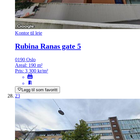
Kontor til leie
Rubina Ranas gate 5
0190 Oslo
Areal:
190 m²
Pris:
3 300 kr/m²
Legg til som favoritt
23