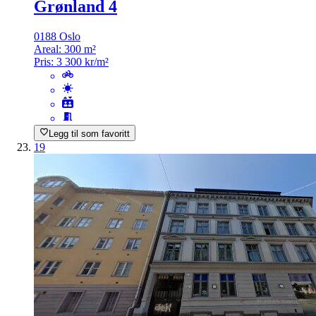
Grønland 4
0188 Oslo
Areal:
300 m²
Pris:
3 300 kr/m²
Legg til som favoritt
19