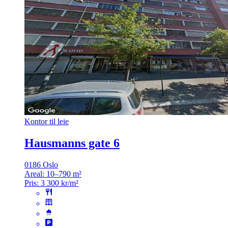
Kontor til leie
Hausmanns gate 6
0186 Oslo
Areal:
10–790 m²
Pris:
3 300 kr/m²