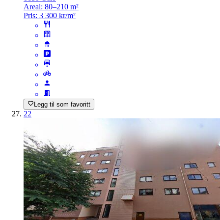
Areal:
80–210 m²
Pris:
3 300 kr/m²
Legg til som favoritt
22