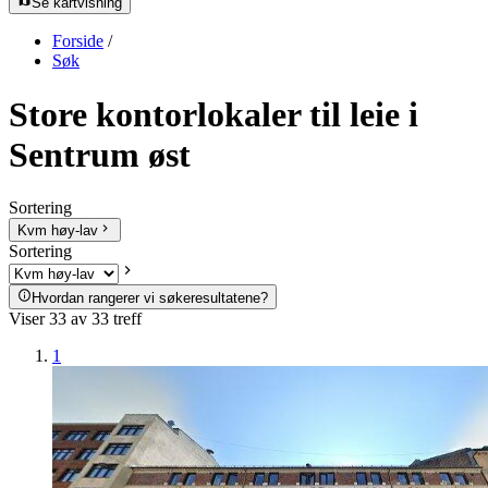
Se kartvisning
Forside
/
Søk
Store kontorlokaler til leie i
Sentrum øst
Sortering
Kvm høy-lav
Sortering
Hvordan rangerer vi søkeresultatene?
Viser
33
av
33
treff
1