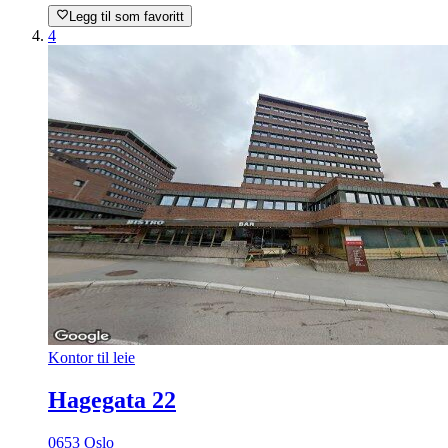
Legg til som favoritt
4
Kontor til leie
Hagegata 22
0653 Oslo