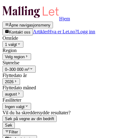
Hjem
Åpne navigasjonsmeny
Artikler
Hva er Let.no?
Logg inn
Kontakt oss
Område
1 valgt
Region
Velg region
Størrelse
0–300 000 m²
Flyttedato år
2026
Flyttedato måned
august
Fasiliteter
Ingen valgt
Vil du ha skreddersydde resultater?
Søk på vegne av din bedrift
Søk
Filter