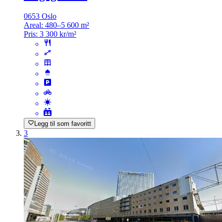
0653 Oslo
Areal:
480–5 600 m²
Pris:
3 300 kr/m²
Legg til som favoritt
3