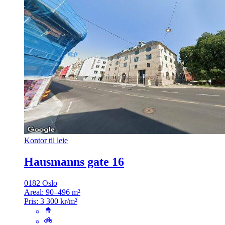
Kontor til leie
Hausmanns gate 16
0182 Oslo
Areal:
90–496 m²
Pris:
3 300 kr/m²