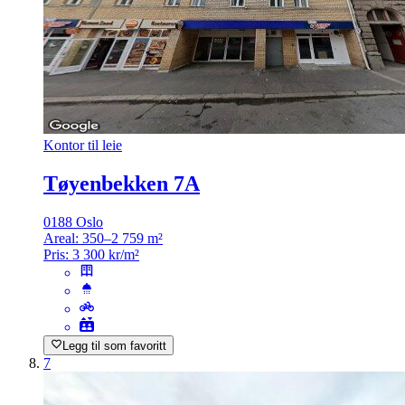
Kontor til leie
Tøyenbekken 7A
0188 Oslo
Areal:
350–2 759 m²
Pris:
3 300 kr/m²
Legg til som favoritt
7