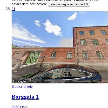
passer dere best høyere.
Søk på vegne av din bedrift
21
Kontor til leie
Borggata 1
0650 Oslo