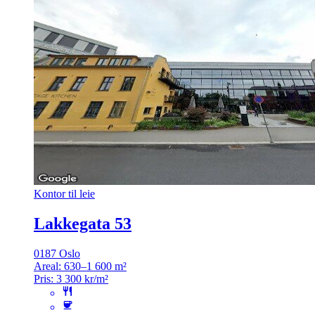
Kontor til leie
Lakkegata 53
0187 Oslo
Areal:
630–1 600 m²
Pris:
3 300 kr/m²