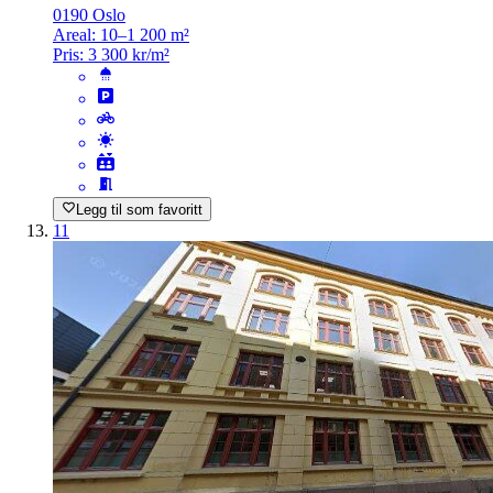
0190 Oslo
Areal:
10–1 200 m²
Pris:
3 300 kr/m²
Legg til som favoritt
11