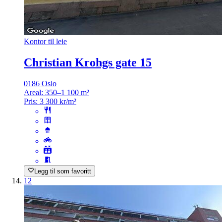
Kontor til leie
Christian Krohgs gate 15
0186 Oslo
Areal:
350–1 100 m²
Pris:
3 300 kr/m²
Legg til som favoritt
12