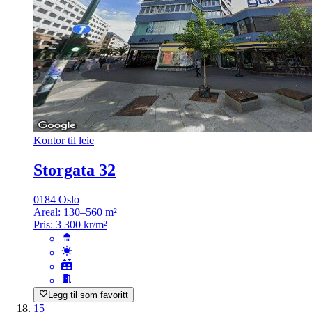
Kontor til leie
Storgata 32
0184 Oslo
Areal:
130–560 m²
Pris:
3 300 kr/m²
Legg til som favoritt
15