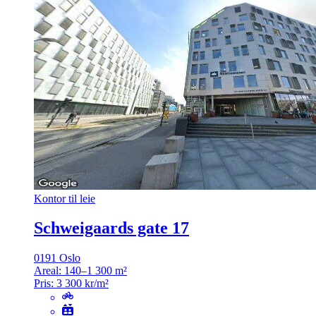
Kontor til leie
Schweigaards gate 17
0191 Oslo
Areal:
140–1 300 m²
Pris:
3 300 kr/m²