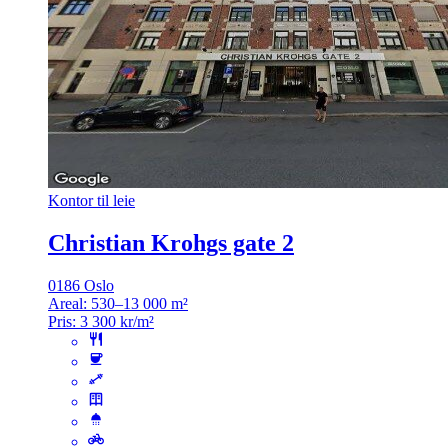
Kontor til leie
Christian Krohgs gate 2
0186 Oslo
Areal:
530–13 000 m²
Pris:
3 300 kr/m²