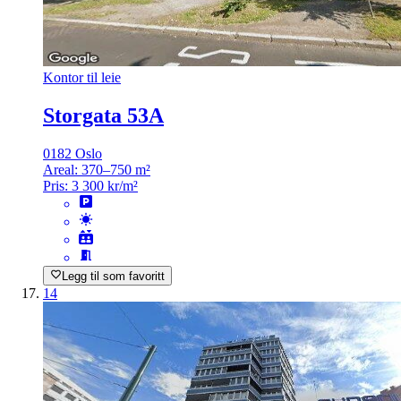
Kontor til leie
Storgata 53A
0182 Oslo
Areal:
370–750 m²
Pris:
3 300 kr/m²
Legg til som favoritt
14