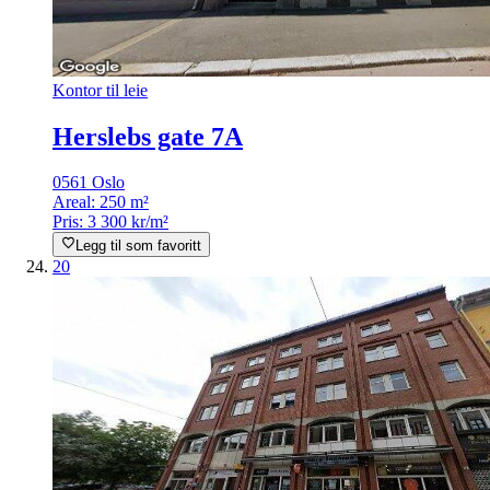
Kontor til leie
Herslebs gate 7A
0561 Oslo
Areal:
250 m²
Pris:
3 300 kr/m²
Legg til som favoritt
20