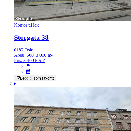
Kontor til leie
Storgata 38
0182 Oslo
Areal:
500–3 000 m²
Pris:
3 300 kr/m²
Legg til som favoritt
6