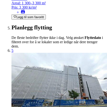
Areal:
1 300–3 300 m²
Pris:
3 300 kr/m²
Legg til som favoritt
Planlegg flytting
De fleste bedrifter flytter ikke i dag. Velg ønsket
Flyttedato
i
filteret over for å se lokaler som er ledige når dere trenger
dem.
5