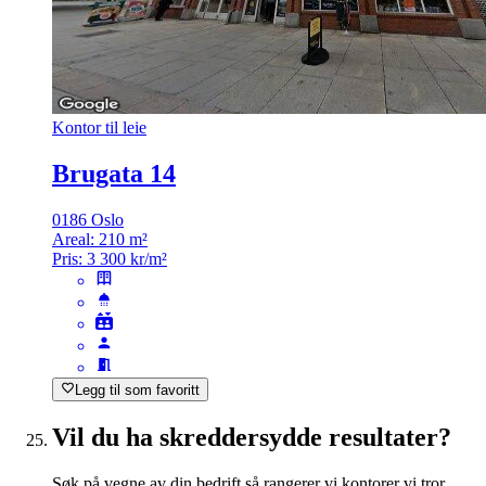
Kontor til leie
Brugata 14
0186 Oslo
Areal:
210 m²
Pris:
3 300 kr/m²
Legg til som favoritt
Vil du ha skreddersydde resultater?
Søk på vegne av din bedrift så rangerer vi kontorer vi tror