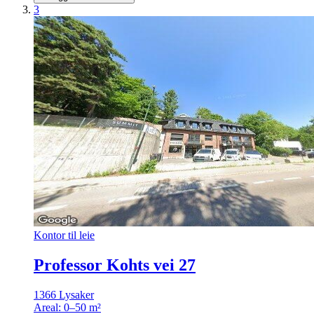
3
Kontor til leie
Professor Kohts vei 27
1366 Lysaker
Areal:
0–50 m²