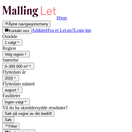
Hjem
Åpne navigasjonsmeny
Artikler
Hva er Let.no?
Logg inn
Kontakt oss
Område
1 valgt
Region
Velg region
Størrelse
0–300 000 m²
Flyttedato år
2026
Flyttedato måned
august
Fasiliteter
Ingen valgt
Vil du ha skreddersydde resultater?
Søk på vegne av din bedrift
Søk
Filter