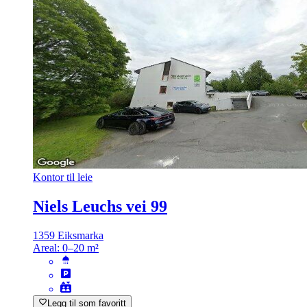
Kontor til leie
Niels Leuchs vei 99
1359 Eiksmarka
Areal:
0–20 m²
Legg til som favoritt