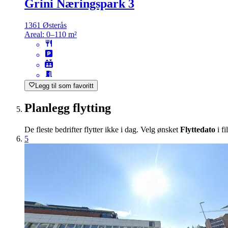
Grini Næringspark 3
1361 Østerås
Areal:
0–110 m²
Legg til som favoritt
Planlegg flytting
De fleste bedrifter flytter ikke i dag. Velg ønsket
Flyttedato
i fi
5