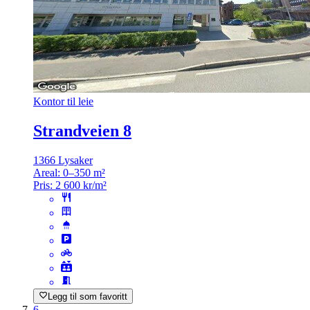
Kontor til leie
Strandveien 8
1366 Lysaker
Areal:
0–350 m²
Pris:
2 600 kr/m²
Legg til som favoritt
6