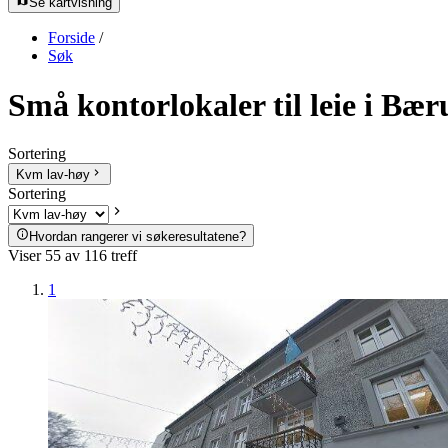
Se kartvisning
Forside
/
Søk
Små kontorlokaler til leie i Bæ
Sortering
Kvm lav-høy
Sortering
Hvordan rangerer vi søkeresultatene?
Viser
55
av
116
treff
1