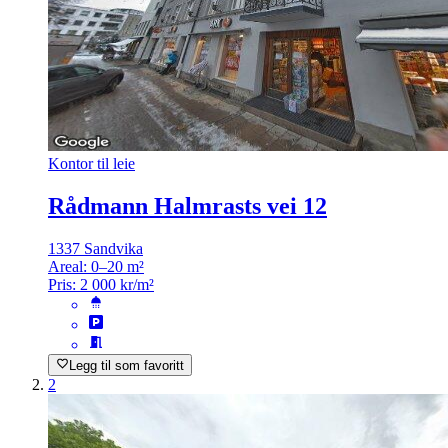
Kontor til leie
Rådmann Halmrasts vei 12
1337 Sandvika
Areal:
0–20 m²
Pris:
2 000 kr/m²
Legg til som favoritt
2