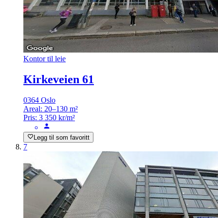
Kontor til leie
Kirkeveien 61
0364 Oslo
Areal:
20–130 m²
Pris:
3 350 kr/m²
Legg til som favoritt
7