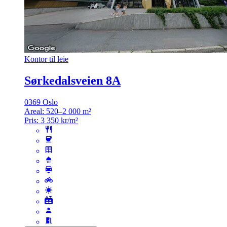
Kontor til leie
Sørkedalsveien 8A
0369 Oslo
Areal:
520–2 000 m²
Pris:
3 350 kr/m²