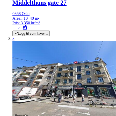
Middelthuns gate 27
0368 Oslo
Areal:
10–40 m²
Pris:
3 350 kr/m²
Legg til som favoritt
3