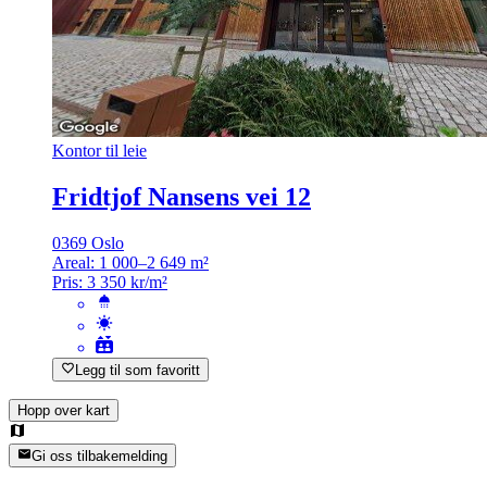
Kontor til leie
Fridtjof Nansens vei 12
0369 Oslo
Areal:
1 000–2 649 m²
Pris:
3 350 kr/m²
Legg til som favoritt
Hopp over kart
Gi oss tilbakemelding