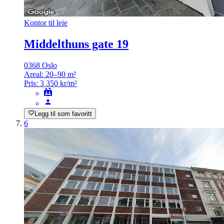
Kontor til leie
Middelthuns gate 19
0368 Oslo
Areal:
20–90 m²
Pris:
3 350 kr/m²
Legg til som favoritt
6