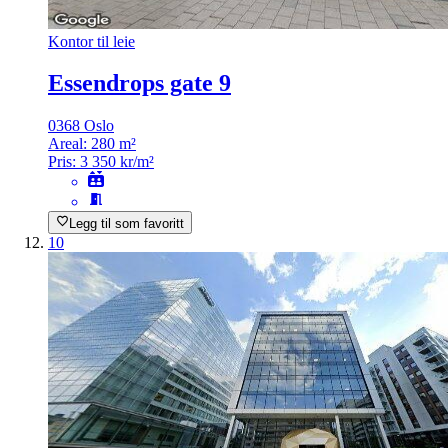
Kontor til leie
Essendrops gate 9
0368 Oslo
Areal:
280 m²
Pris:
3 350 kr/m²
Legg til som favoritt
10