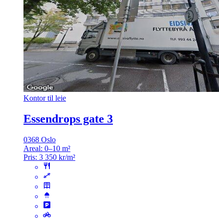
Kontor til leie
Essendrops gate 3
0368 Oslo
Areal:
0–10 m²
Pris:
3 350 kr/m²