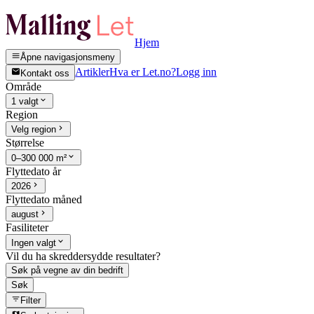
Hjem
Åpne navigasjonsmeny
Artikler
Hva er Let.no?
Logg inn
Kontakt oss
Område
1 valgt
Region
Velg region
Størrelse
0–300 000 m²
Flyttedato år
2026
Flyttedato måned
august
Fasiliteter
Ingen valgt
Vil du ha skreddersydde resultater?
Søk på vegne av din bedrift
Søk
Filter