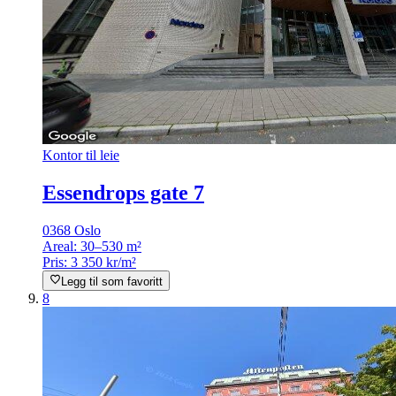
Kontor til leie
Essendrops gate 7
0368 Oslo
Areal:
30–530 m²
Pris:
3 350 kr/m²
Legg til som favoritt
8