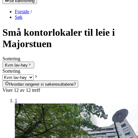
Se kartvisning
Forside
/
Søk
Små kontorlokaler til leie i
Majorstuen
Sortering
Kvm lav-høy
Sortering
Hvordan rangerer vi søkeresultatene?
Viser
12
av
12
treff
1