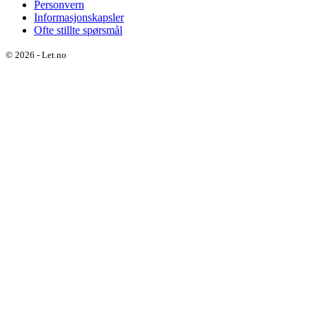
Personvern
Informasjonskapsler
Ofte stillte spørsmål
©
2026
-
Let.no