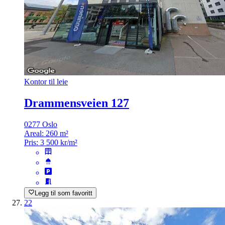
Kontor til leie
Drammensveien 127
0277 Oslo
Areal:
260 m²
Pris:
3 500 kr/m²
Legg til som favoritt
22