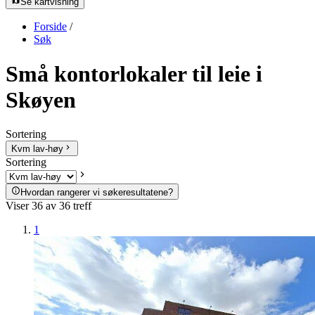
Se kartvisning
Forside
/
Søk
Små kontorlokaler til leie i
Skøyen
Sortering
Kvm lav-høy
Sortering
Hvordan rangerer vi søkeresultatene?
Viser
36
av
36
treff
1