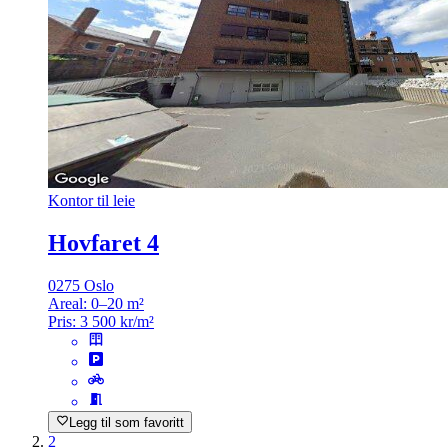
Kontor til leie
Hovfaret 4
0275 Oslo
Areal:
0–20 m²
Pris:
3 500 kr/m²
Legg til som favoritt
2