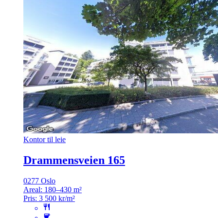
Kontor til leie
Drammensveien 165
0277 Oslo
Areal:
180–430 m²
Pris:
3 500 kr/m²