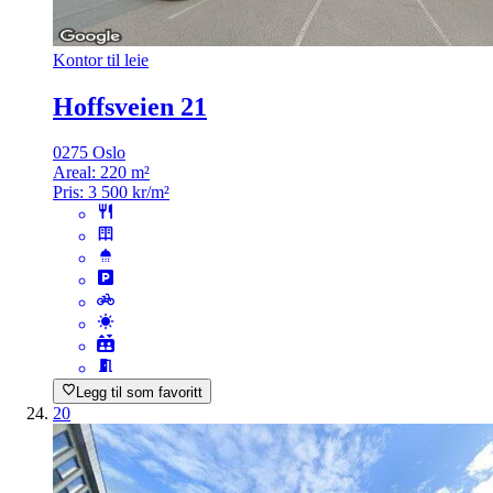
Kontor til leie
Hoffsveien 21
0275 Oslo
Areal:
220 m²
Pris:
3 500 kr/m²
Legg til som favoritt
20