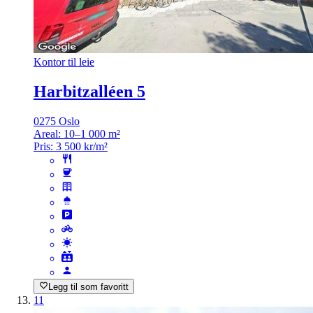
Kontor til leie
Harbitzalléen 5
0275 Oslo
Areal:
10–1 000 m²
Pris:
3 500 kr/m²
Legg til som favoritt
11