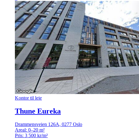
Kontor til leie
Thune Eureka
Drammensveien 126A, 0277 Oslo
Areal:
0–20 m²
Pris:
3 500 kr/m²