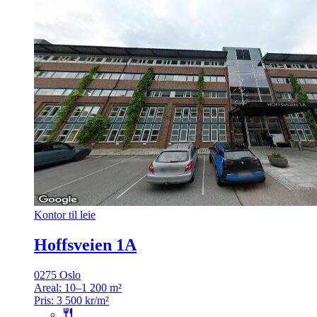
Kontor til leie
Hoffsveien 1A
0275 Oslo
Areal:
10–1 200 m²
Pris:
3 500 kr/m²