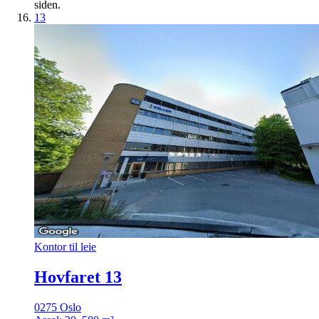
siden.
13
Kontor til leie
Hovfaret 13
0275 Oslo