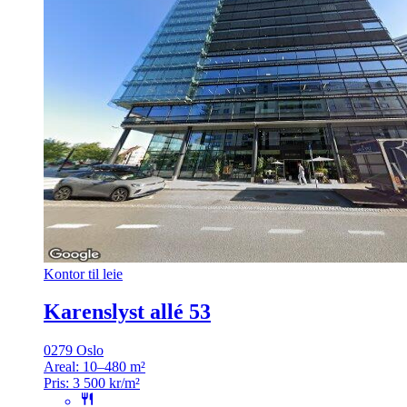
Kontor til leie
Karenslyst allé 53
0279 Oslo
Areal:
10–480 m²
Pris:
3 500 kr/m²