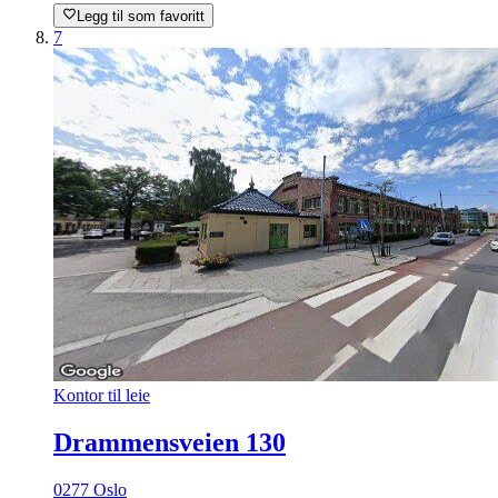
Legg til som favoritt
7
Kontor til leie
Drammensveien 130
0277 Oslo