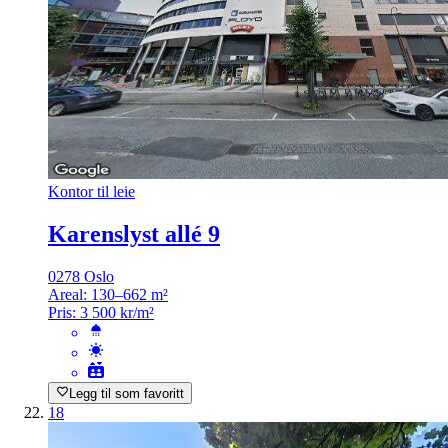
Kontor til leie
Karenslyst allé 9
0278 Oslo
Areal:
130–662 m²
Pris:
3 500 kr/m²
Legg til som favoritt
18