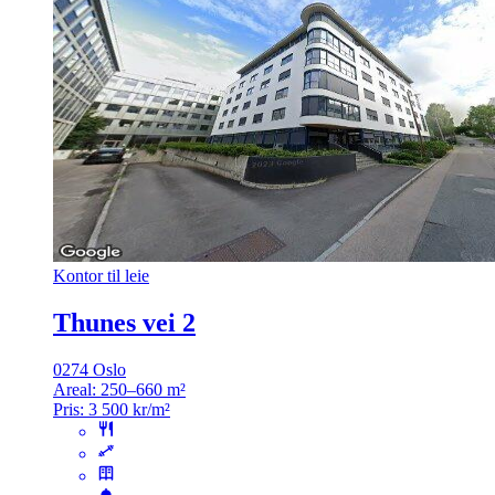
Kontor til leie
Thunes vei 2
0274 Oslo
Areal:
250–660 m²
Pris:
3 500 kr/m²