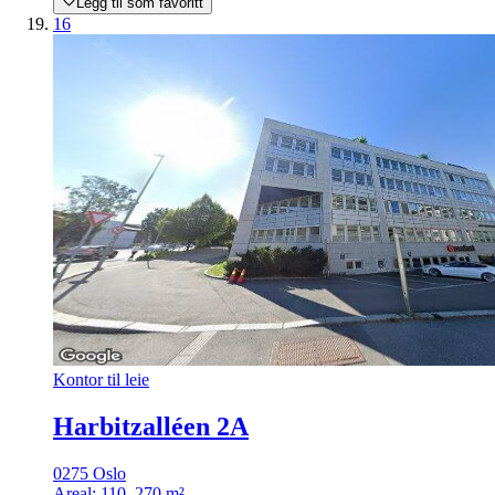
Legg til som favoritt
16
Kontor til leie
Harbitzalléen 2A
0275 Oslo
Areal:
110–270 m²