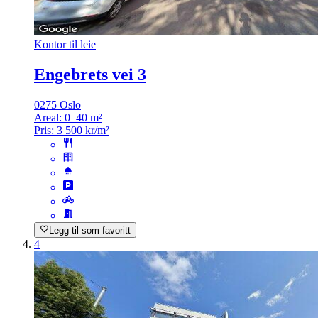
Kontor til leie
Engebrets vei 3
0275 Oslo
Areal:
0–40 m²
Pris:
3 500 kr/m²
Legg til som favoritt
4