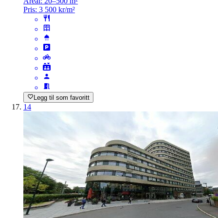
Areal:
20–500 m²
Pris:
3 500 kr/m²
Legg til som favoritt
14