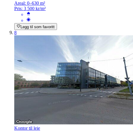
Areal:
0–630 m²
Pris:
3 500 kr/m²
Legg til som favoritt
8
Kontor til leie