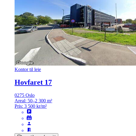
Kontor til leie
Hovfaret 17
0275 Oslo
Areal:
50–2 300 m²
Pris:
3 500 kr/m²