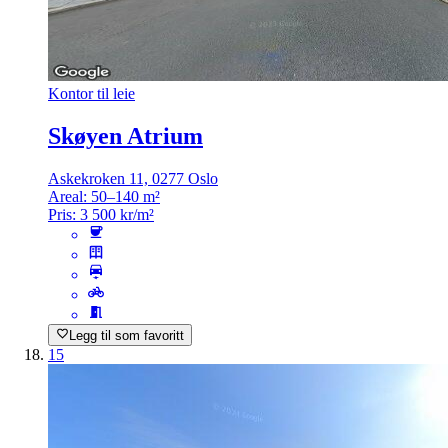
Kontor til leie
Skøyen Atrium
Askekroken 11, 0277 Oslo
Areal:
50–140 m²
Pris:
3 500 kr/m²
Legg til som favoritt
15