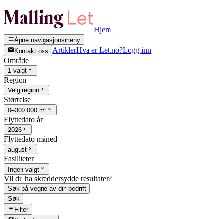
Hjem
Åpne navigasjonsmeny
Artikler
Hva er Let.no?
Logg inn
Kontakt oss
Område
1 valgt
Region
Velg region
Størrelse
0–300 000 m²
Flyttedato år
2026
Flyttedato måned
august
Fasiliteter
Ingen valgt
Vil du ha skreddersydde resultater?
Søk på vegne av din bedrift
Søk
Filter