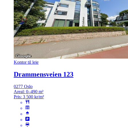
Kontor til leie
Drammensveien 123
0277 Oslo
Areal:
0–490 m²
Pris:
3 500 kr/m²