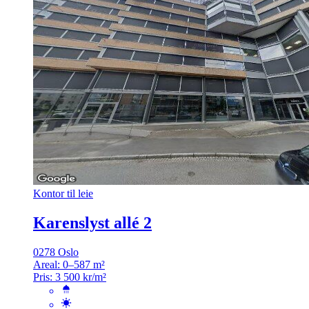
Kontor til leie
Karenslyst allé 2
0278 Oslo
Areal:
0–587 m²
Pris:
3 500 kr/m²