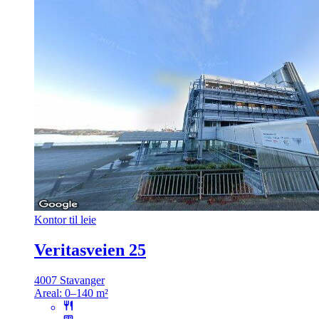
Kontor til leie
Veritasveien 25
4007 Stavanger
Areal:
0–140 m²