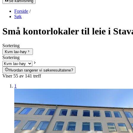
Se kartvisning
Forside
/
Søk
Små kontorlokaler til leie i Sta
Sortering
Kvm lav-høy
Sortering
Hvordan rangerer vi søkeresultatene?
Viser
55
av
141
treff
1