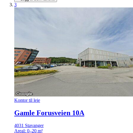
3
Kontor til leie
Gamle Forusveien 10A
4031 Stavanger
Areal:
0–20 m²