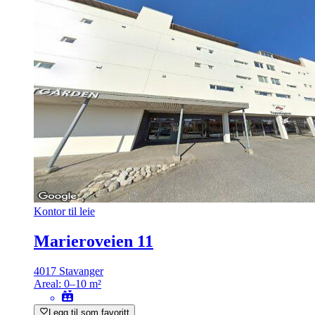
Kontor til leie
Marieroveien 11
4017 Stavanger
Areal:
0–10 m²
Legg til som favoritt