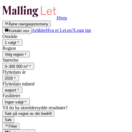
Hjem
Åpne navigasjonsmeny
Artikler
Hva er Let.no?
Logg inn
Kontakt oss
Område
1 valgt
Region
Velg region
Størrelse
0–300 000 m²
Flyttedato år
2026
Flyttedato måned
august
Fasiliteter
Ingen valgt
Vil du ha skreddersydde resultater?
Søk på vegne av din bedrift
Søk
Filter