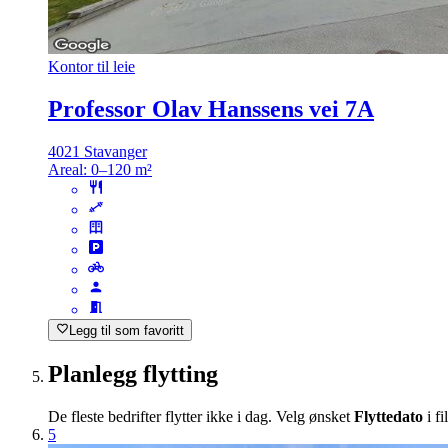
Kontor til leie
Professor Olav Hanssens vei 7A
4021 Stavanger
Areal:
0–120 m²
Legg til som favoritt
Planlegg flytting
De fleste bedrifter flytter ikke i dag. Velg ønsket
Flyttedato
i fi
5