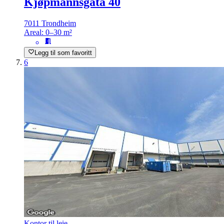
Kjøpmannsgata 40
7011 Trondheim
Areal:
0–30 m²
Legg til som favoritt
6
Kontor til leie