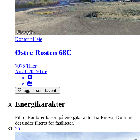
Kontor til leie
Østre Rosten 68C
7075 Tiller
Areal:
20–50 m²
Legg til som favoritt
Energikarakter
Filtrer kontorer basert på energikarakter fra Enova. Du finner
det under filteret for fasiliteter.
25