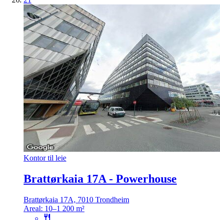
Kontor til leie
Brattørkaia 17A - Powerhouse
Brattørkaia 17A, 7010 Trondheim
Areal:
10–1 200 m²