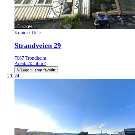
Kontor til leie
Strandveien 29
7067 Trondheim
Areal:
20–50 m²
Legg til som favoritt
24