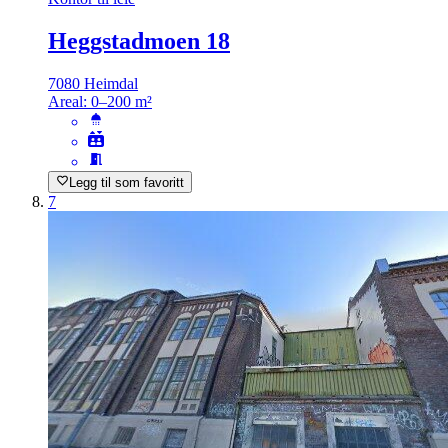
Heggstadmoen 18
7080 Heimdal
Areal:
0–200 m²
Legg til som favoritt
7