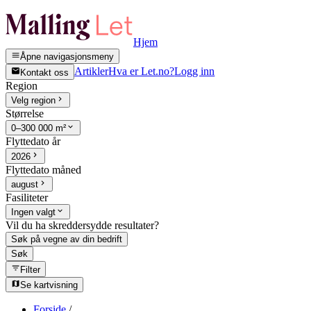
Hjem
Åpne navigasjonsmeny
Artikler
Hva er Let.no?
Logg inn
Kontakt oss
Region
Velg region
Størrelse
0–300 000 m²
Flyttedato år
2026
Flyttedato måned
august
Fasiliteter
Ingen valgt
Vil du ha skreddersydde resultater?
Søk på vegne av din bedrift
Søk
Filter
Se kartvisning
Forside
/