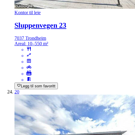
Kontor til leie
Sluppenvegen 23
7037 Trondheim
Areal:
10–550 m²
Legg til som favoritt
20