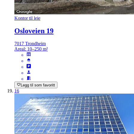
Kontor til leie
Osloveien 19
7017 Trondheim
Areal:
10–250 m²
Legg til som favoritt
16