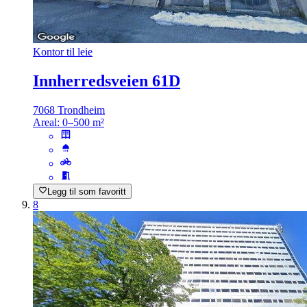
Kontor til leie
Innherredsveien 61D
7068 Trondheim
Areal:
0–500 m²
Legg til som favoritt
8