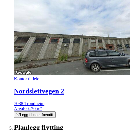
Kontor til leie
Nordslettvegen 2
7038 Trondheim
Areal:
0–20 m²
Legg til som favoritt
Planlegg flytting