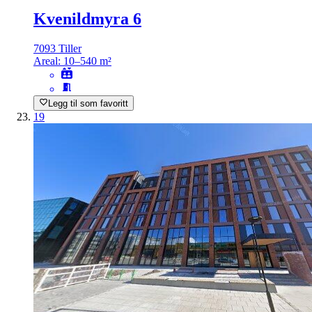
Kvenildmyra 6
7093 Tiller
Areal:
10–540 m²
Legg til som favoritt
19