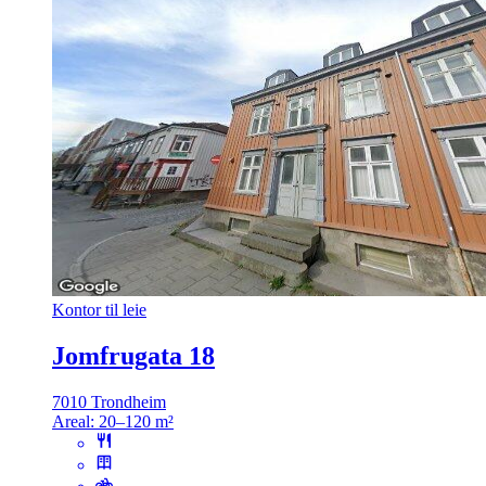
Kontor til leie
Jomfrugata 18
7010 Trondheim
Areal:
20–120 m²