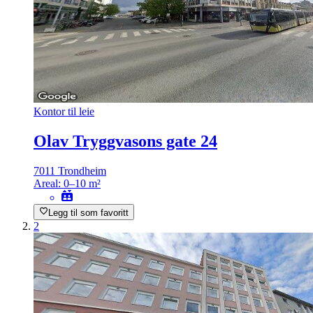
Kontor til leie
Olav Tryggvasons gate 24
7011 Trondheim
Areal:
0–10 m²
Legg til som favoritt
2