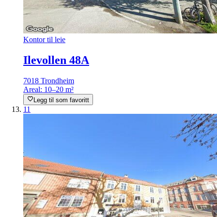
Kontor til leie
Ilevollen 48A
7018 Trondheim
Areal:
10–20 m²
Legg til som favoritt
11