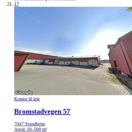
17
Kontor til leie
Bromstadvegen 57
7047 Trondheim
Areal:
10–500 m²