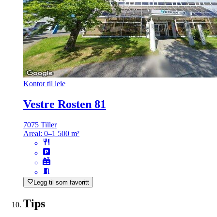
Kontor til leie
Vestre Rosten 81
7075 Tiller
Areal:
0–1 500 m²
Legg til som favoritt
Tips