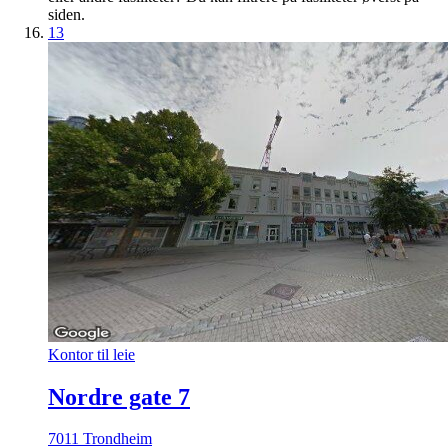
siden.
13
Kontor til leie
Nordre gate 7
7011 Trondheim