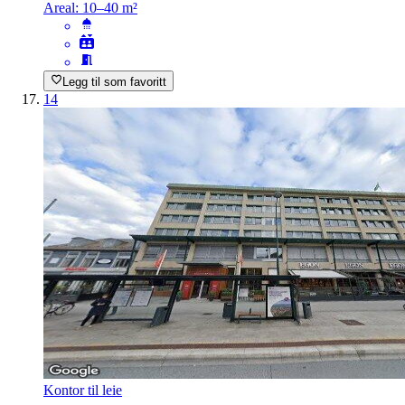
Areal:
10–40 m²
Legg til som favoritt
14
Kontor til leie