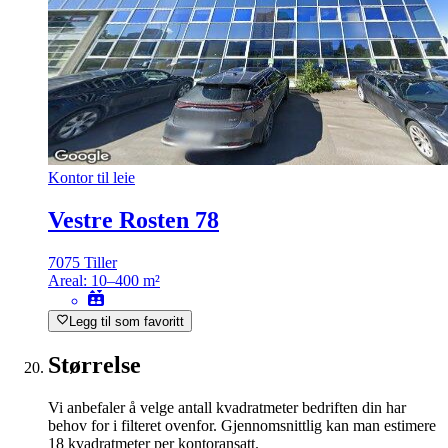
Kontor til leie
Vestre Rosten 78
7075 Tiller
Areal:
10–400 m²
Legg til som favoritt
Størrelse
Vi anbefaler å velge antall kvadratmeter bedriften din har
behov for i filteret ovenfor. Gjennomsnittlig kan man estimere
18 kvadratmeter per kontoransatt.