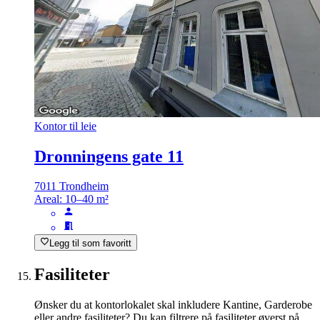
Kontor til leie
Dronningens gate 11
7011 Trondheim
Areal:
10–40 m²
Legg til som favoritt
Fasiliteter
Ønsker du at kontorlokalet skal inkludere Kantine, Garderobe
eller andre fasiliteter? Du kan filtrere på fasiliteter øverst på