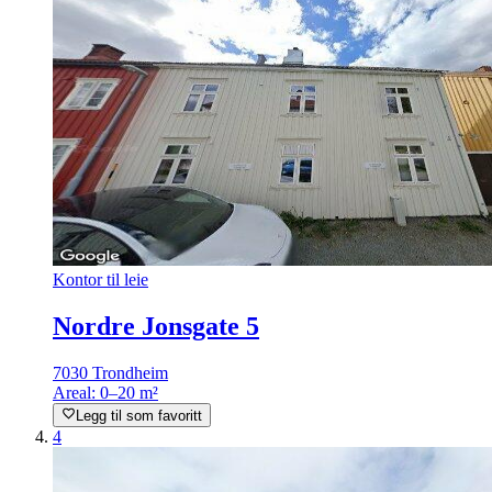
Kontor til leie
Nordre Jonsgate 5
7030 Trondheim
Areal:
0–20 m²
Legg til som favoritt
4