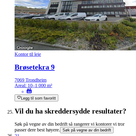
Kontor til leie
Brøsetekra 9
7069 Trondheim
Areal:
10–1 000 m²
Legg til som favoritt
Vil du ha skreddersydde resultater?
Søk på vegne av din bedrift så rangerer vi kontorer vi tror
passer dere best høyere.
Søk på vegne av din bedrift
21