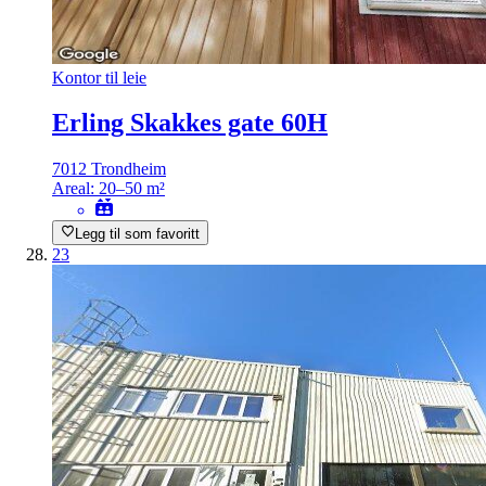
Kontor til leie
Erling Skakkes gate 60H
7012 Trondheim
Areal:
20–50 m²
Legg til som favoritt
23