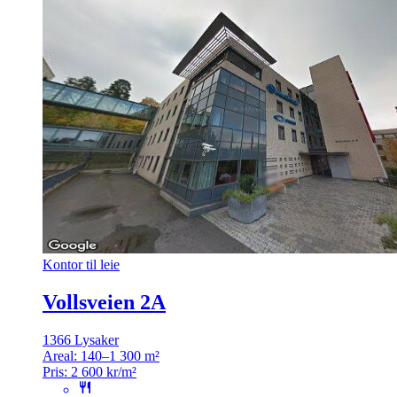
Kontor til leie
Vollsveien 2A
1366 Lysaker
Areal:
140–1 300 m²
Pris:
2 600 kr/m²