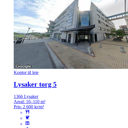
Kontor til leie
Lysaker torg 5
1366 Lysaker
Areal:
10–110 m²
Pris:
2 600 kr/m²