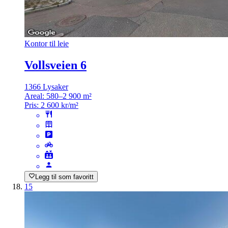
Kontor til leie
Vollsveien 6
1366 Lysaker
Areal:
580–2 900 m²
Pris:
2 600 kr/m²
Legg til som favoritt
15