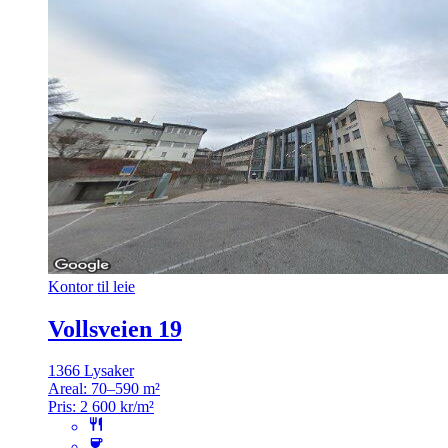
Kontor til leie
Vollsveien 19
1366 Lysaker
Areal:
70–590 m²
Pris:
2 600 kr/m²