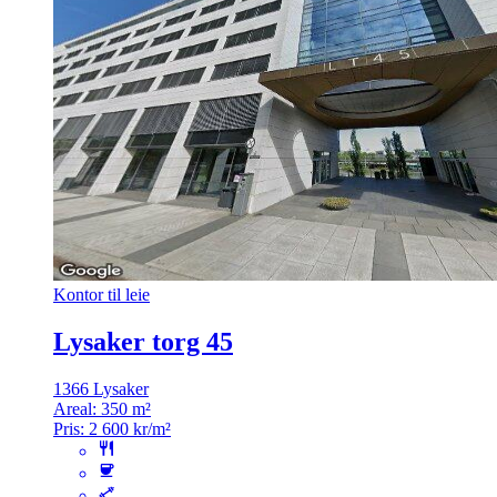
Kontor til leie
Lysaker torg 45
1366 Lysaker
Areal:
350 m²
Pris:
2 600 kr/m²