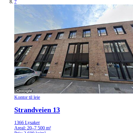
7
Kontor til leie
Strandveien 13
1366 Lysaker
Areal:
20–7 500 m²