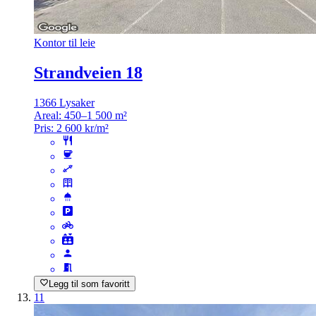
Kontor til leie
Strandveien 18
1366 Lysaker
Areal:
450–1 500 m²
Pris:
2 600 kr/m²
Legg til som favoritt
11