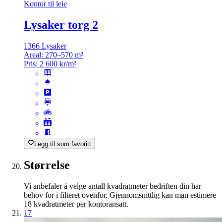
Kontor til leie
Lysaker torg 2
1366 Lysaker
Areal:
270–570 m²
Pris:
2 600 kr/m²
Legg til som favoritt
Størrelse
Vi anbefaler å velge antall kvadratmeter bedriften din har
behov for i filteret ovenfor. Gjennomsnittlig kan man estimere
18 kvadratmeter per kontoransatt.
17