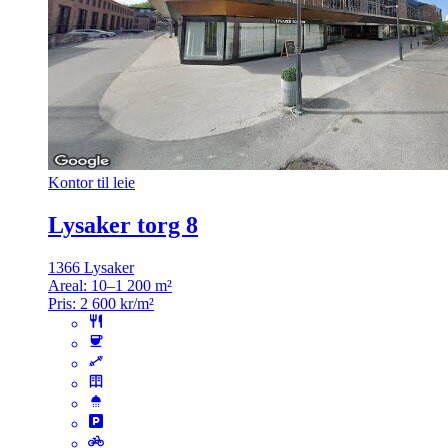
Kontor til leie
Lysaker torg 8
1366 Lysaker
Areal:
10–1 200 m²
Pris:
2 600 kr/m²