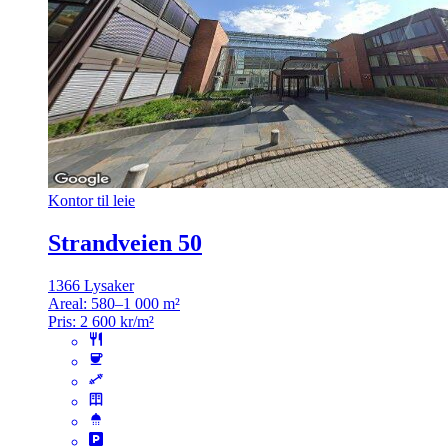
Kontor til leie
Strandveien 50
1366 Lysaker
Areal:
580–1 000 m²
Pris:
2 600 kr/m²