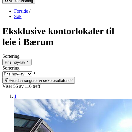
Se kartvisning
Forside
/
Søk
Eksklusive kontorlokaler til
leie i Bærum
Sortering
Pris høy-lav
Sortering
Hvordan rangerer vi søkeresultatene?
Viser
55
av
116
treff
1