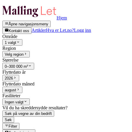
Hjem
Åpne navigasjonsmeny
Artikler
Hva er Let.no?
Logg inn
Kontakt oss
Område
1 valgt
Region
Velg region
Størrelse
0–300 000 m²
Flyttedato år
2026
Flyttedato måned
august
Fasiliteter
Ingen valgt
Vil du ha skreddersydde resultater?
Søk på vegne av din bedrift
Søk
Filter