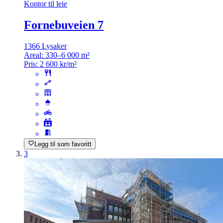
Kontor til leie
Fornebuveien 7
1366 Lysaker
Areal:
330–6 000 m²
Pris:
2 600 kr/m²
Legg til som favoritt
3