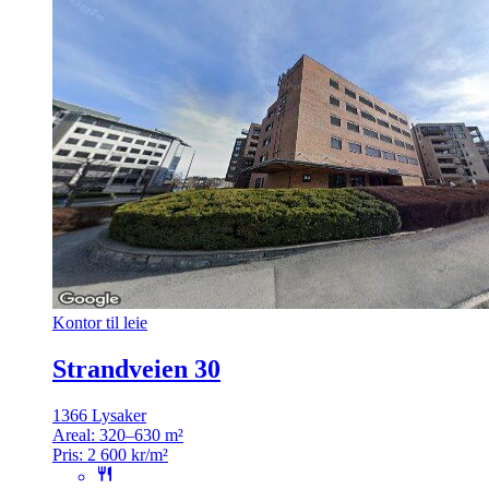
Kontor til leie
Strandveien 30
1366 Lysaker
Areal:
320–630 m²
Pris:
2 600 kr/m²