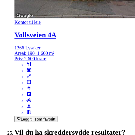
Kontor til leie
Vollsveien 4A
1366 Lysaker
Areal:
190–1 600 m²
Pris:
2 600 kr/m²
Legg til som favoritt
Vil du ha skreddersydde resultater?