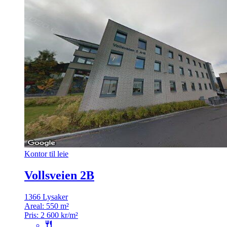
Kontor til leie
Vollsveien 2B
1366 Lysaker
Areal:
550 m²
Pris:
2 600 kr/m²