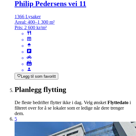
Philip Pedersens vei 11
1366 Lysaker
Areal:
400–1 300 m²
Pris:
2 600 kr/m²
Legg til som favoritt
Planlegg flytting
De fleste bedrifter flytter ikke i dag. Velg ønsket
Flyttedato
i
filteret over for å se lokaler som er ledige når dere trenger
dem.
5