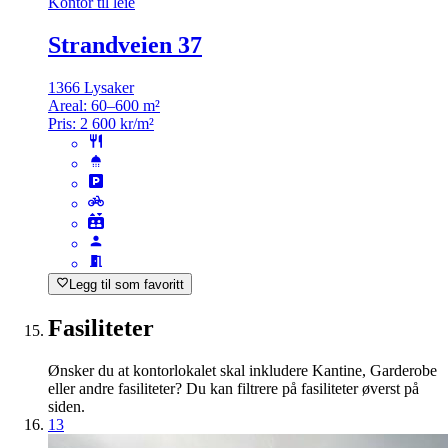
Kontor til leie
Strandveien 37
1366 Lysaker
Areal:
60–600 m²
Pris:
2 600 kr/m²
Legg til som favoritt
Fasiliteter
Ønsker du at kontorlokalet skal inkludere Kantine, Garderobe
eller andre fasiliteter? Du kan filtrere på fasiliteter øverst på
siden.
13