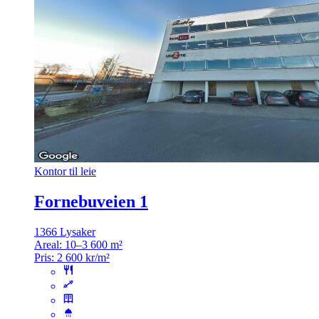
Kontor til leie
Fornebuveien 1
1366 Lysaker
Areal:
10–3 600 m²
Pris:
2 600 kr/m²