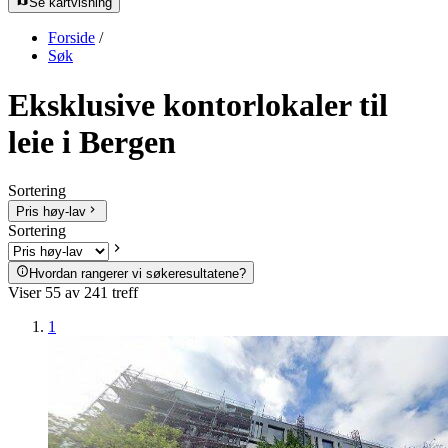
Se kartvisning
Forside
/
Søk
Eksklusive kontorlokaler til
leie i Bergen
Sortering
Pris høy-lav
Sortering
Hvordan rangerer vi søkeresultatene?
Viser
55
av
241
treff
1