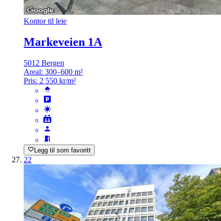
Kontor til leie
Markeveien 1A
5012 Bergen
Areal:
300–600 m²
Pris:
2 550 kr/m²
Legg til som favoritt
22