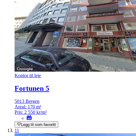
Kontor til leie
Fortunen 5
5013 Bergen
Areal:
170 m²
Pris:
2 550 kr/m²
Legg til som favoritt
11