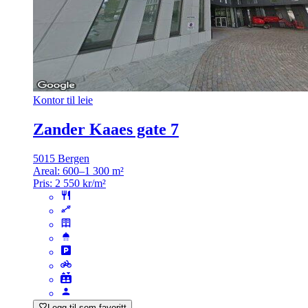
Kontor til leie
Zander Kaaes gate 7
5015 Bergen
Areal:
600–1 300 m²
Pris:
2 550 kr/m²
Legg til som favoritt