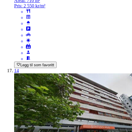
Areal:
710 m²
Pris:
2 550 kr/m²
Legg til som favoritt
14