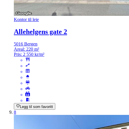
Kontor til leie
Allehelgens gate 2
5016 Bergen
Areal:
220 m²
Pris:
2 550 kr/m²
Legg til som favoritt
8