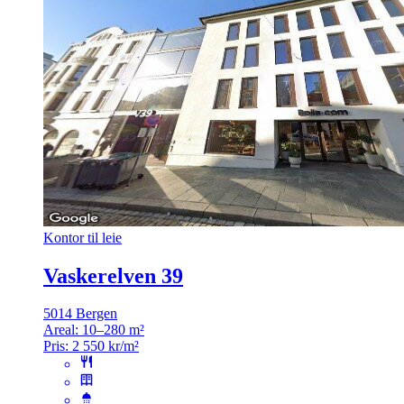
Kontor til leie
Vaskerelven 39
5014 Bergen
Areal:
10–280 m²
Pris:
2 550 kr/m²