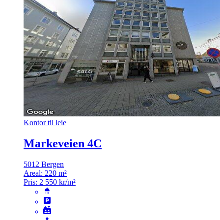
Kontor til leie
Markeveien 4C
5012 Bergen
Areal:
220 m²
Pris:
2 550 kr/m²