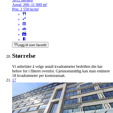
5012 Bergen
Areal:
200–11 000 m²
Pris:
2 550 kr/m²
Legg til som favoritt
Størrelse
Vi anbefaler å velge antall kvadratmeter bedriften din har
behov for i filteret ovenfor. Gjennomsnittlig kan man estimere
18 kvadratmeter per kontoransatt.
17