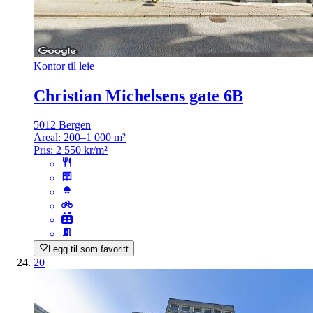
Kontor til leie
Christian Michelsens gate 6B
5012 Bergen
Areal:
200–1 000 m²
Pris:
2 550 kr/m²
Legg til som favoritt
20