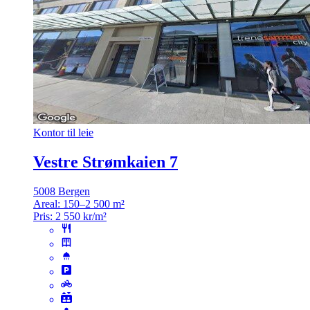
Kontor til leie
Vestre Strømkaien 7
5008 Bergen
Areal:
150–2 500 m²
Pris:
2 550 kr/m²