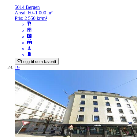
5014 Bergen
Areal:
60–1 000 m²
Pris:
2 550 kr/m²
Legg til som favoritt
19