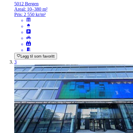
5012 Bergen
Areal:
10–380 m²
Pris:
2 550 kr/m²
Legg til som favoritt
3