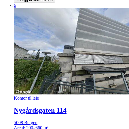
6
Kontor til leie
Nygårdsgaten 114
5008 Bergen
Areal:
200–660 m²