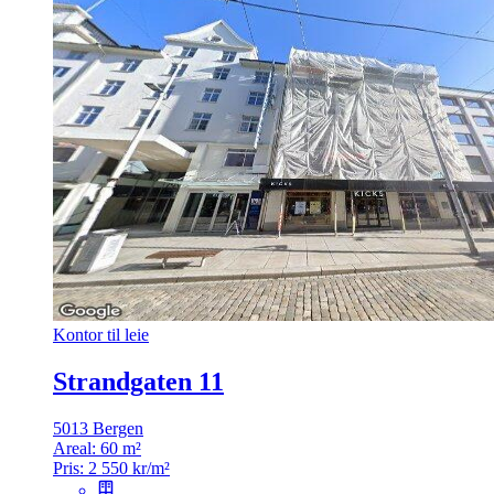
Kontor til leie
Strandgaten 11
5013 Bergen
Areal:
60 m²
Pris:
2 550 kr/m²