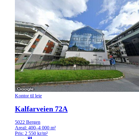
Kontor til leie
Kalfarveien 72A
5022 Bergen
Areal:
400–4 000 m²
Pris:
2 550 kr/m²