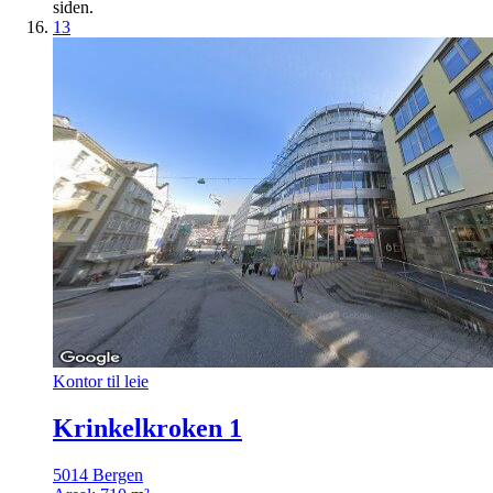
siden.
13
Kontor til leie
Krinkelkroken 1
5014 Bergen