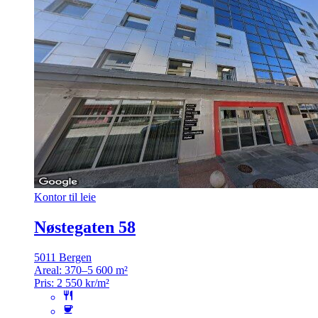
Kontor til leie
Nøstegaten 58
5011 Bergen
Areal:
370–5 600 m²
Pris:
2 550 kr/m²