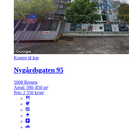
Kontor til leie
Nygårdsgaten 95
5008 Bergen
Areal:
590–850 m²
Pris:
2 550 kr/m²