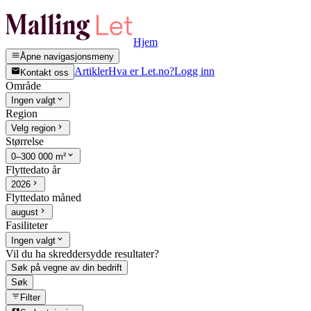
Hjem
Åpne navigasjonsmeny
Artikler
Hva er Let.no?
Logg inn
Kontakt oss
Område
Ingen valgt
Region
Velg region
Størrelse
0–300 000 m²
Flyttedato år
2026
Flyttedato måned
august
Fasiliteter
Ingen valgt
Vil du ha skreddersydde resultater?
Søk på vegne av din bedrift
Søk
Filter