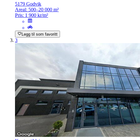
5179 Godvik
Areal:
500–20 000 m²
Pris:
1 900 kr/m²
Legg til som favoritt
3