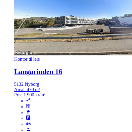
Kontor til leie
Langarinden 16
5132 Nyborg
Areal:
470 m²
Pris:
1 900 kr/m²