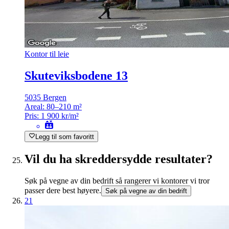
Kontor til leie
Skuteviksbodene 13
5035 Bergen
Areal:
80–210 m²
Pris:
1 900 kr/m²
Legg til som favoritt
Vil du ha skreddersydde resultater?
Søk på vegne av din bedrift så rangerer vi kontorer vi tror
passer dere best høyere.
Søk på vegne av din bedrift
21