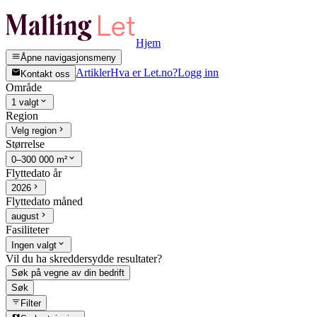
Hjem
Åpne navigasjonsmeny
Artikler
Hva er Let.no?
Logg inn
Kontakt oss
Område
1 valgt
Region
Velg region
Størrelse
0–300 000 m²
Flyttedato år
2026
Flyttedato måned
august
Fasiliteter
Ingen valgt
Vil du ha skreddersydde resultater?
Søk på vegne av din bedrift
Søk
Filter