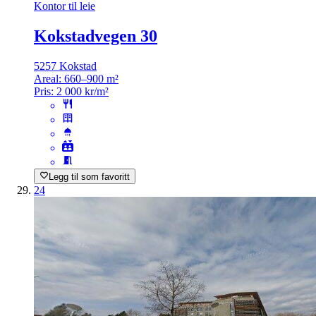
Kontor til leie
Kokstadvegen 30
5257 Kokstad
Areal:
660–900 m²
Pris:
2 000 kr/m²
Legg til som favoritt
24