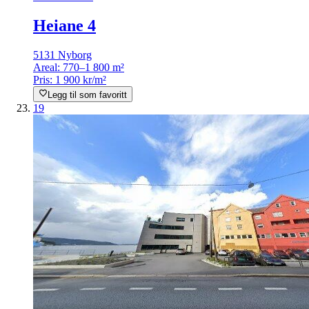
Heiane 4
5131 Nyborg
Areal:
770–1 800 m²
Pris:
1 900 kr/m²
Legg til som favoritt
19