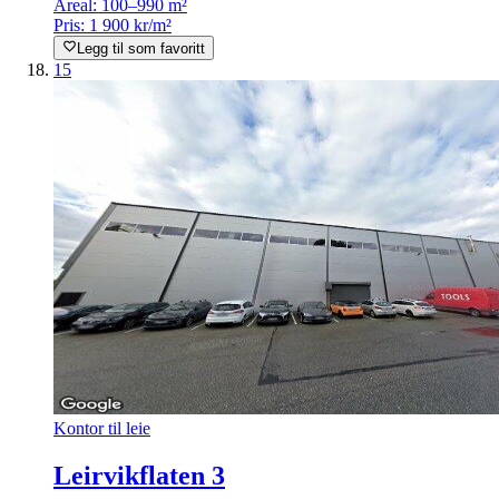
Areal:
100–990 m²
Pris:
1 900 kr/m²
Legg til som favoritt
15
Kontor til leie
Leirvikflaten 3