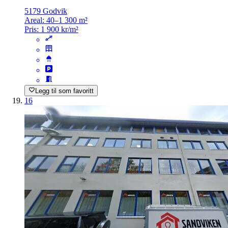
5179 Godvik
Areal:
40–1 300 m²
Pris:
1 900 kr/m²
Legg til som favoritt
16