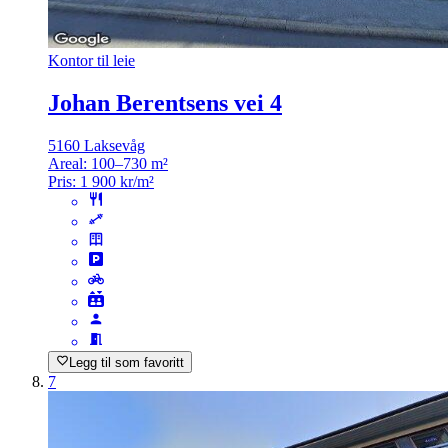
Kontor til leie
Johan Berentsens vei 4
5160 Laksevåg
Areal:
100–730 m²
Pris:
1 900 kr/m²
Legg til som favoritt
7