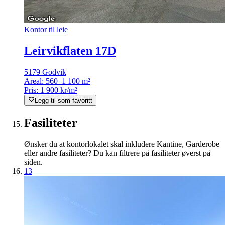
Kontor til leie
Leirvikflaten 17D
5179 Godvik
Areal:
560–1 100 m²
Pris:
1 900 kr/m²
Legg til som favoritt
Fasiliteter
Ønsker du at kontorlokalet skal inkludere Kantine, Garderobe
eller andre fasiliteter? Du kan filtrere på fasiliteter øverst på
siden.
13