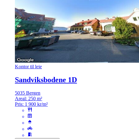
Kontor til leie
Sandviksbodene 1D
5035 Bergen
Areal:
250 m²
Pris:
1 900 kr/m²