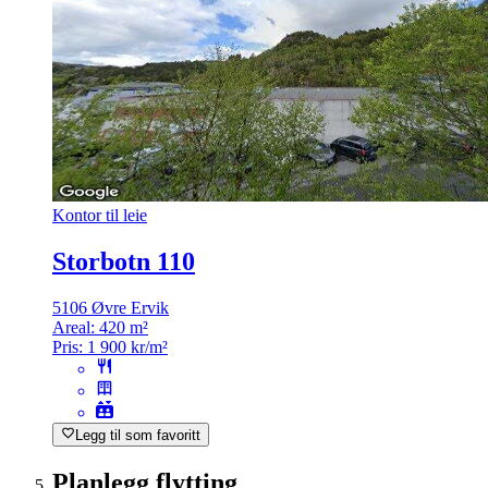
Kontor til leie
Storbotn 110
5106 Øvre Ervik
Areal:
420 m²
Pris:
1 900 kr/m²
Legg til som favoritt
Planlegg flytting