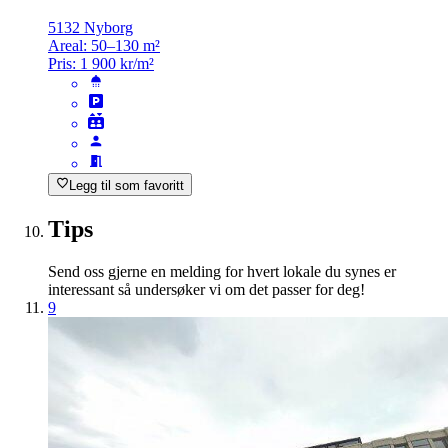
5132 Nyborg
Areal:
50–130 m²
Pris:
1 900 kr/m²
Legg til som favoritt
Tips
Send oss gjerne en melding for hvert lokale du synes er
interessant så undersøker vi om det passer for deg!
9