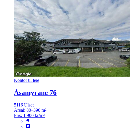
Kontor til leie
Åsamyrane 76
5116 Ulset
Areal:
80–390 m²
Pris:
1 900 kr/m²