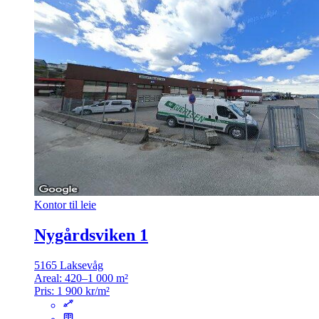
Kontor til leie
Nygårdsviken 1
5165 Laksevåg
Areal:
420–1 000 m²
Pris:
1 900 kr/m²