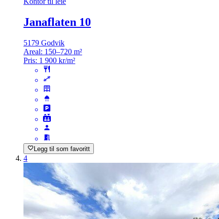
Kontor til leie
Janaflaten 10
5179 Godvik
Areal:
150–720 m²
Pris:
1 900 kr/m²
Legg til som favoritt
4