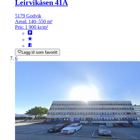
Leirvikåsen 41A
5179 Godvik
Areal:
140–550 m²
Pris:
1 900 kr/m²
Legg til som favoritt
6