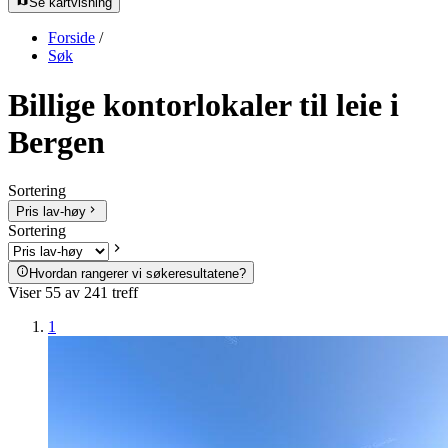
Se kartvisning
Forside
/
Søk
Billige kontorlokaler til leie i
Bergen
Sortering
Pris lav-høy
Sortering
Hvordan rangerer vi søkeresultatene?
Viser
55
av
241
treff
1