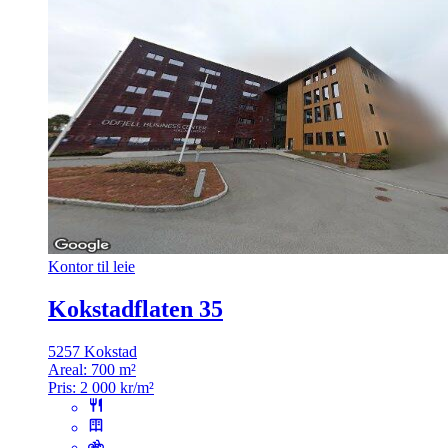
Kontor til leie
Kokstadflaten 35
5257 Kokstad
Areal:
700 m²
Pris:
2 000 kr/m²