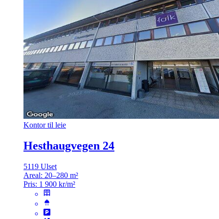
Kontor til leie
Hesthaugvegen 24
5119 Ulset
Areal:
20–280 m²
Pris:
1 900 kr/m²