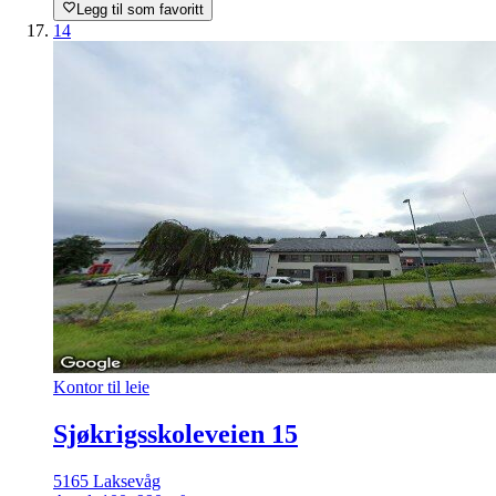
Legg til som favoritt
14
Kontor til leie
Sjøkrigsskoleveien 15
5165 Laksevåg