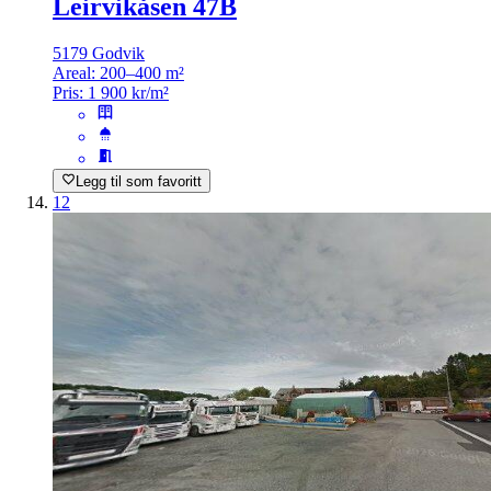
Leirvikåsen 47B
5179 Godvik
Areal:
200–400 m²
Pris:
1 900 kr/m²
Legg til som favoritt
12