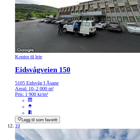
Kontor til leie
Eidsvågveien 150
5105 Eidsvåg I Åsane
Areal:
10–2 000 m²
Pris:
1 900 kr/m²
Legg til som favoritt
10