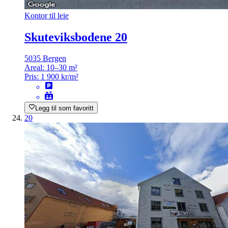
Kontor til leie
Skuteviksbodene 20
5035 Bergen
Areal:
10–30 m²
Pris:
1 900 kr/m²
Legg til som favoritt
20