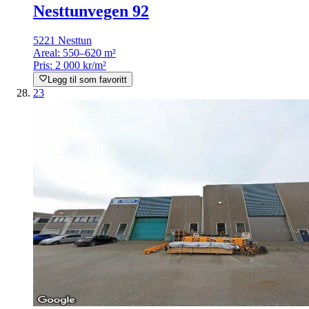
Nesttunvegen 92
5221 Nesttun
Areal:
550–620 m²
Pris:
2 000 kr/m²
Legg til som favoritt
23