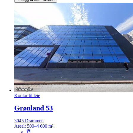
Kontor til leie
Grønland 53
3045 Drammen
Areal:
500–4 600 m²