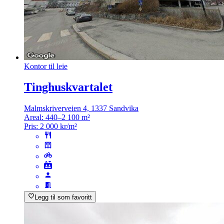
Kontor til leie
Tinghuskvartalet
Malmskriverveien 4, 1337 Sandvika
Areal:
440–2 100 m²
Pris:
2 000 kr/m²
Legg til som favoritt