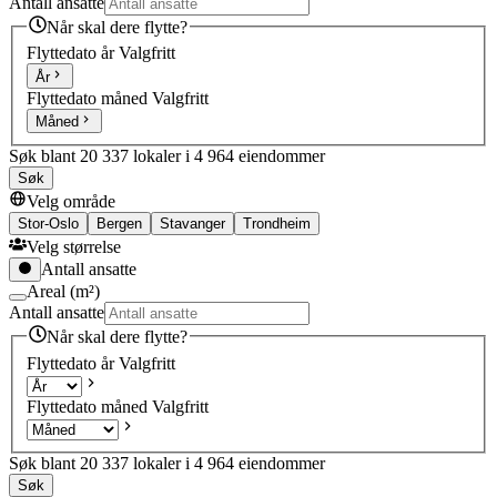
Antall ansatte
Når skal dere flytte?
Flyttedato år
Valgfritt
År
Flyttedato måned
Valgfritt
Måned
Søk blant 20 337 lokaler i 4 964 eiendommer
Søk
Velg område
Stor-Oslo
Bergen
Stavanger
Trondheim
Velg størrelse
Antall ansatte
Areal (m²)
Antall ansatte
Når skal dere flytte?
Flyttedato år
Valgfritt
Flyttedato måned
Valgfritt
Søk blant 20 337 lokaler i 4 964 eiendommer
Søk