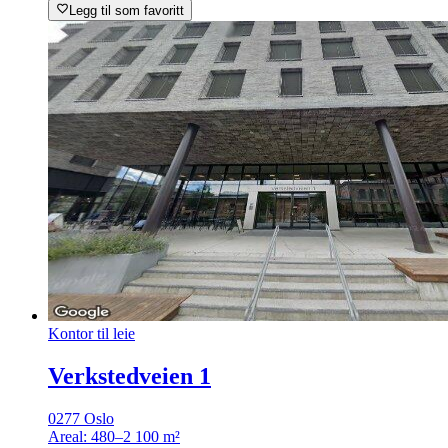
Legg til som favoritt
Kontor til leie
Verkstedveien 1
0277 Oslo
Areal:
480–2 100 m²