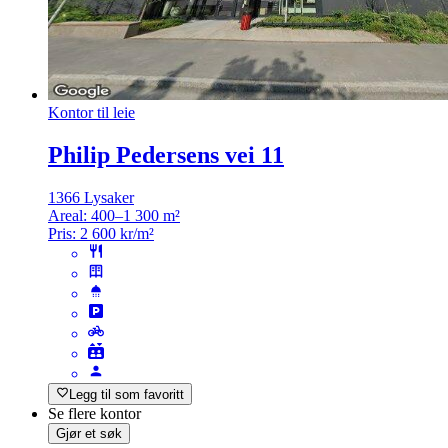
Kontor til leie
Philip Pedersens vei 11
1366 Lysaker
Areal:
400–1 300 m²
Pris:
2 600 kr/m²
Legg til som favoritt
Se flere kontor
Gjør et søk