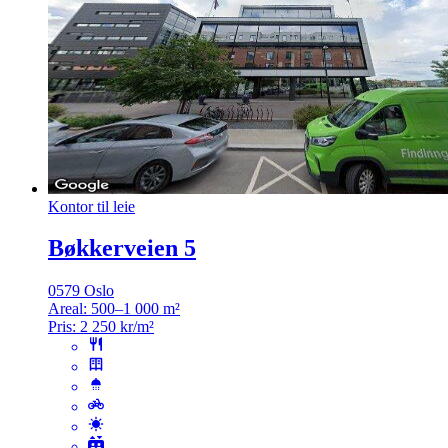
Kontor til leie
Bøkkerveien 5
0579 Oslo
Areal:
500–1 000 m²
Pris:
2 250 kr/m²