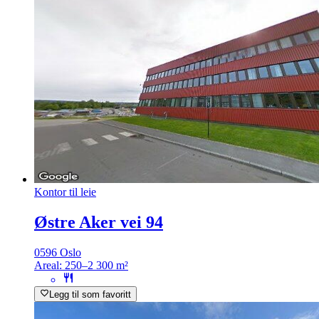
Kontor til leie
Østre Aker vei 94
0596 Oslo
Areal:
250–2 300 m²
Legg til som favoritt