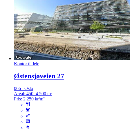
Kontor til leie
Østensjøveien 27
0661 Oslo
Areal:
450–4 500 m²
Pris:
2 250 kr/m²