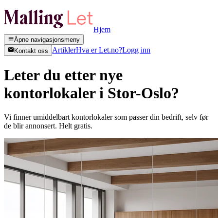
Hjem
Åpne navigasjonsmeny
Artikler
Hva er Let.no?
Logg inn
Kontakt oss
Leter du etter nye
kontorlokaler i Stor-Oslo?
Vi finner umiddelbart kontorlokaler som passer din bedrift, selv før
de blir annonsert. Helt gratis.