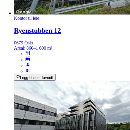
Kontor til leie
Ryenstubben 12
0679 Oslo
Areal:
860–1 600 m²
Legg til som favoritt