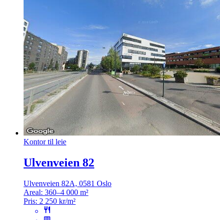
Kontor til leie
Ulvenveien 82
Ulvenveien 82A, 0581 Oslo
Areal:
360–4 000 m²
Pris:
2 250 kr/m²