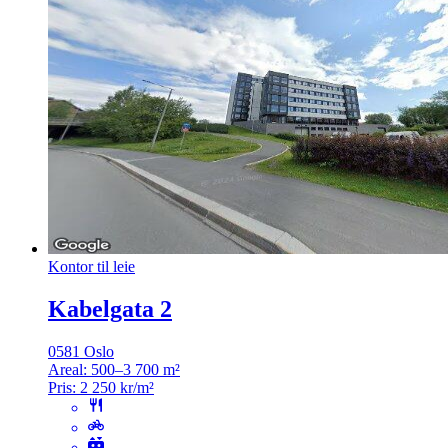
Kontor til leie
Kabelgata 2
0581 Oslo
Areal:
500–3 700 m²
Pris:
2 250 kr/m²