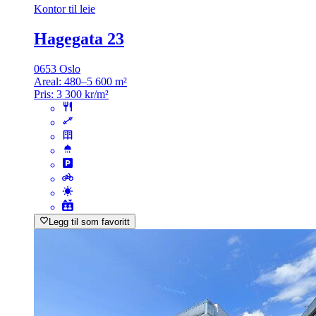
Kontor til leie
Hagegata 23
0653 Oslo
Areal:
480–5 600 m²
Pris:
3 300 kr/m²
Legg til som favoritt