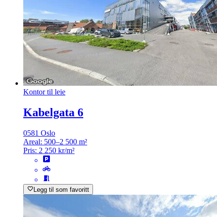
Kontor til leie
Kabelgata 6
0581 Oslo
Areal:
500–2 500 m²
Pris:
2 250 kr/m²
Legg til som favoritt