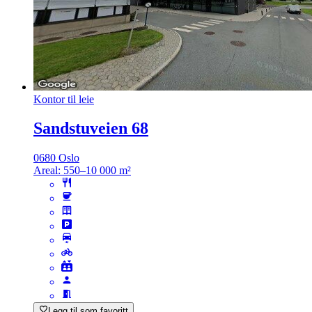
Kontor til leie
Sandstuveien 68
0680 Oslo
Areal:
550–10 000 m²
Legg til som favoritt