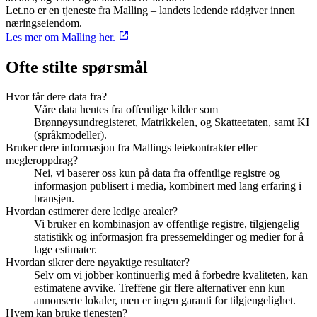
Let.no er en tjeneste fra Malling – landets ledende rådgiver innen
næringseiendom.
Les mer om Malling her.
Ofte stilte spørsmål
Hvor får dere data fra?
Våre data hentes fra offentlige kilder som
Brønnøysundregisteret, Matrikkelen, og Skatteetaten, samt KI
(språkmodeller).
Bruker dere informasjon fra Mallings leiekontrakter eller
megleroppdrag?
Nei, vi baserer oss kun på data fra offentlige registre og
informasjon publisert i media, kombinert med lang erfaring i
bransjen.
Hvordan estimerer dere ledige arealer?
Vi bruker en kombinasjon av offentlige registre, tilgjengelig
statistikk og informasjon fra pressemeldinger og medier for å
lage estimater.
Hvordan sikrer dere nøyaktige resultater?
Selv om vi jobber kontinuerlig med å forbedre kvaliteten, kan
estimatene avvike. Treffene gir flere alternativer enn kun
annonserte lokaler, men er ingen garanti for tilgjengelighet.
Hvem kan bruke tjenesten?