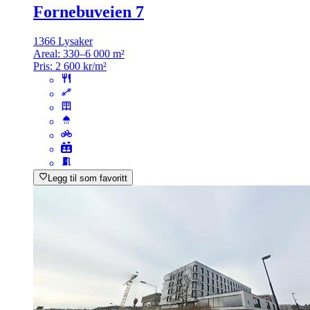
Fornebuveien 7
1366 Lysaker
Areal:
330–6 000 m²
Pris:
2 600 kr/m²
Legg til som favoritt