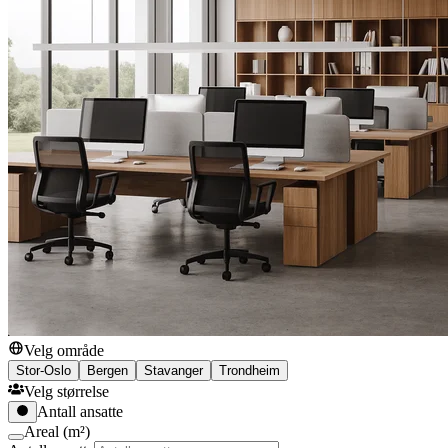
Velg område
Stor-Oslo
Bergen
Stavanger
Trondheim
Velg størrelse
Antall ansatte
Areal (m²)