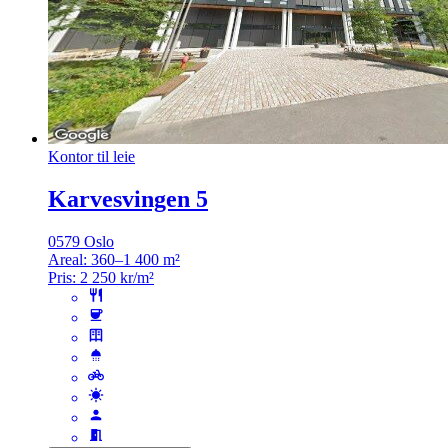
Kontor til leie
Karvesvingen 5
0579 Oslo
Areal:
360–1 400 m²
Pris:
2 250 kr/m²