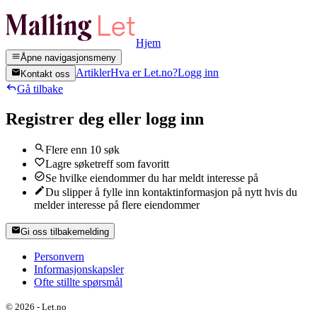
Hjem
Åpne navigasjonsmeny
Artikler
Hva er Let.no?
Logg inn
Kontakt oss
Gå tilbake
Registrer deg eller logg inn
Flere enn 10 søk
Lagre søketreff som favoritt
Se hvilke eiendommer du har meldt interesse på
Du slipper å fylle inn kontaktinformasjon på nytt hvis du
melder interesse på flere eiendommer
Gi oss tilbakemelding
Personvern
Informasjonskapsler
Ofte stillte spørsmål
©
2026
-
Let.no