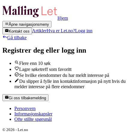
Hjem
Åpne navigasjonsmeny
Artikler
Hva er Let.no?
Logg inn
Kontakt oss
Gå tilbake
Registrer deg eller logg inn
Flere enn 10 søk
Lagre søketreff som favoritt
Se hvilke eiendommer du har meldt interesse på
Du slipper å fylle inn kontaktinformasjon på nytt hvis du
melder interesse på flere eiendommer
Gi oss tilbakemelding
Personvern
Informasjonskapsler
Ofte stillte spørsmål
©
2026
-
Let.no