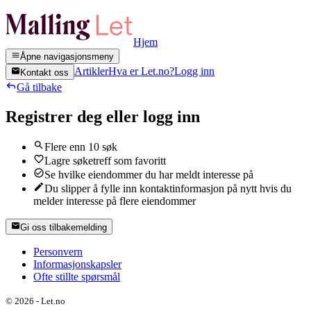
Hjem
Åpne navigasjonsmeny
Artikler
Hva er Let.no?
Logg inn
Kontakt oss
Gå tilbake
Registrer deg eller logg inn
Flere enn 10 søk
Lagre søketreff som favoritt
Se hvilke eiendommer du har meldt interesse på
Du slipper å fylle inn kontaktinformasjon på nytt hvis du
melder interesse på flere eiendommer
Gi oss tilbakemelding
Personvern
Informasjonskapsler
Ofte stillte spørsmål
©
2026
-
Let.no