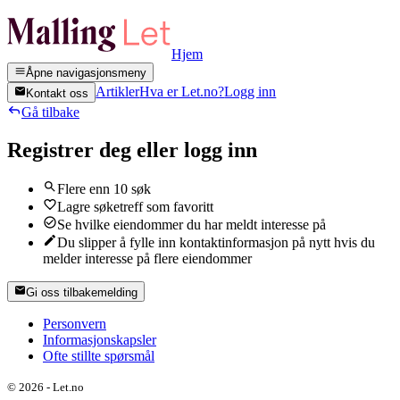
Hjem
Åpne navigasjonsmeny
Artikler
Hva er Let.no?
Logg inn
Kontakt oss
Gå tilbake
Registrer deg eller logg inn
Flere enn 10 søk
Lagre søketreff som favoritt
Se hvilke eiendommer du har meldt interesse på
Du slipper å fylle inn kontaktinformasjon på nytt hvis du
melder interesse på flere eiendommer
Gi oss tilbakemelding
Personvern
Informasjonskapsler
Ofte stillte spørsmål
©
2026
-
Let.no