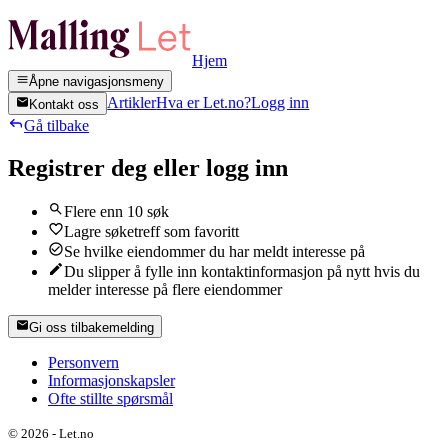
Hjem
Åpne navigasjonsmeny
Artikler
Hva er Let.no?
Logg inn
Kontakt oss
Gå tilbake
Registrer deg eller logg inn
Flere enn 10 søk
Lagre søketreff som favoritt
Se hvilke eiendommer du har meldt interesse på
Du slipper å fylle inn kontaktinformasjon på nytt hvis du
melder interesse på flere eiendommer
Gi oss tilbakemelding
Personvern
Informasjonskapsler
Ofte stillte spørsmål
©
2026
-
Let.no