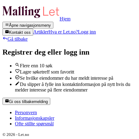
Hjem
Åpne navigasjonsmeny
Artikler
Hva er Let.no?
Logg inn
Kontakt oss
Gå tilbake
Registrer deg eller logg inn
Flere enn 10 søk
Lagre søketreff som favoritt
Se hvilke eiendommer du har meldt interesse på
Du slipper å fylle inn kontaktinformasjon på nytt hvis du
melder interesse på flere eiendommer
Gi oss tilbakemelding
Personvern
Informasjonskapsler
Ofte stillte spørsmål
©
2026
-
Let.no