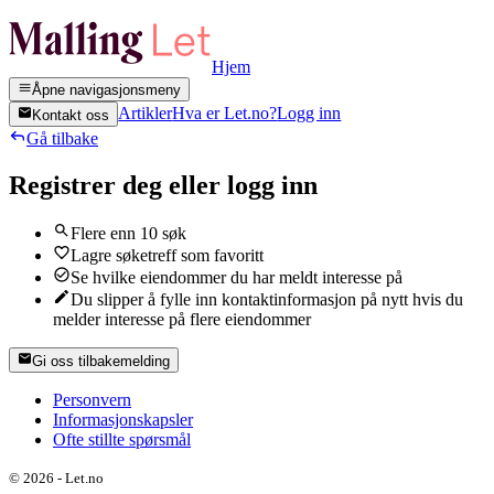
Hjem
Åpne navigasjonsmeny
Artikler
Hva er Let.no?
Logg inn
Kontakt oss
Gå tilbake
Registrer deg eller logg inn
Flere enn 10 søk
Lagre søketreff som favoritt
Se hvilke eiendommer du har meldt interesse på
Du slipper å fylle inn kontaktinformasjon på nytt hvis du
melder interesse på flere eiendommer
Gi oss tilbakemelding
Personvern
Informasjonskapsler
Ofte stillte spørsmål
©
2026
-
Let.no