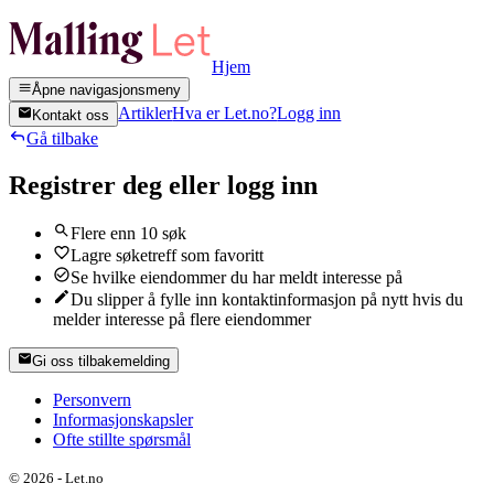
Hjem
Åpne navigasjonsmeny
Artikler
Hva er Let.no?
Logg inn
Kontakt oss
Gå tilbake
Registrer deg eller logg inn
Flere enn 10 søk
Lagre søketreff som favoritt
Se hvilke eiendommer du har meldt interesse på
Du slipper å fylle inn kontaktinformasjon på nytt hvis du
melder interesse på flere eiendommer
Gi oss tilbakemelding
Personvern
Informasjonskapsler
Ofte stillte spørsmål
©
2026
-
Let.no