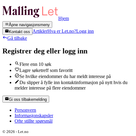
Hjem
Åpne navigasjonsmeny
Artikler
Hva er Let.no?
Logg inn
Kontakt oss
Gå tilbake
Registrer deg eller logg inn
Flere enn 10 søk
Lagre søketreff som favoritt
Se hvilke eiendommer du har meldt interesse på
Du slipper å fylle inn kontaktinformasjon på nytt hvis du
melder interesse på flere eiendommer
Gi oss tilbakemelding
Personvern
Informasjonskapsler
Ofte stillte spørsmål
©
2026
-
Let.no