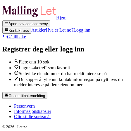
Hjem
Åpne navigasjonsmeny
Artikler
Hva er Let.no?
Logg inn
Kontakt oss
Gå tilbake
Registrer deg eller logg inn
Flere enn 10 søk
Lagre søketreff som favoritt
Se hvilke eiendommer du har meldt interesse på
Du slipper å fylle inn kontaktinformasjon på nytt hvis du
melder interesse på flere eiendommer
Gi oss tilbakemelding
Personvern
Informasjonskapsler
Ofte stillte spørsmål
©
2026
-
Let.no