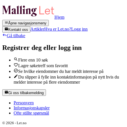
Hjem
Åpne navigasjonsmeny
Artikler
Hva er Let.no?
Logg inn
Kontakt oss
Gå tilbake
Registrer deg eller logg inn
Flere enn 10 søk
Lagre søketreff som favoritt
Se hvilke eiendommer du har meldt interesse på
Du slipper å fylle inn kontaktinformasjon på nytt hvis du
melder interesse på flere eiendommer
Gi oss tilbakemelding
Personvern
Informasjonskapsler
Ofte stillte spørsmål
©
2026
-
Let.no