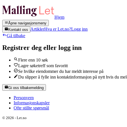
Hjem
Åpne navigasjonsmeny
Artikler
Hva er Let.no?
Logg inn
Kontakt oss
Gå tilbake
Registrer deg eller logg inn
Flere enn 10 søk
Lagre søketreff som favoritt
Se hvilke eiendommer du har meldt interesse på
Du slipper å fylle inn kontaktinformasjon på nytt hvis du me
Gi oss tilbakemelding
Personvern
Informasjonskapsler
Ofte stillte spørsmål
©
2026
-
Let.no