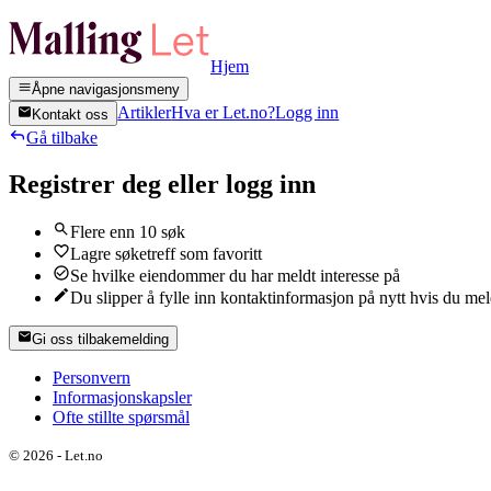
Hjem
Åpne navigasjonsmeny
Artikler
Hva er Let.no?
Logg inn
Kontakt oss
Gå tilbake
Registrer deg eller logg inn
Flere enn 10 søk
Lagre søketreff som favoritt
Se hvilke eiendommer du har meldt interesse på
Du slipper å fylle inn kontaktinformasjon på nytt hvis du me
Gi oss tilbakemelding
Personvern
Informasjonskapsler
Ofte stillte spørsmål
©
2026
-
Let.no