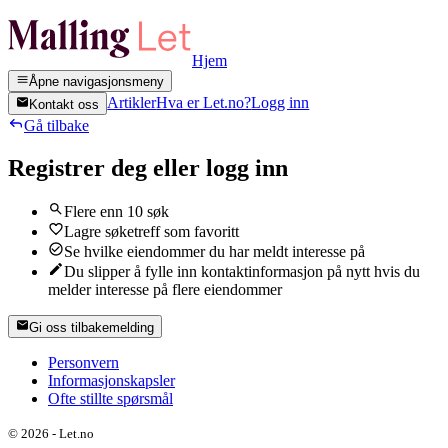
Hjem
Åpne navigasjonsmeny
Artikler
Hva er Let.no?
Logg inn
Kontakt oss
Gå tilbake
Registrer deg eller logg inn
Flere enn 10 søk
Lagre søketreff som favoritt
Se hvilke eiendommer du har meldt interesse på
Du slipper å fylle inn kontaktinformasjon på nytt hvis du
melder interesse på flere eiendommer
Gi oss tilbakemelding
Personvern
Informasjonskapsler
Ofte stillte spørsmål
©
2026
-
Let.no