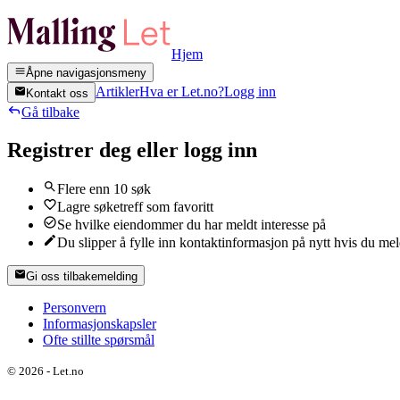
Hjem
Åpne navigasjonsmeny
Artikler
Hva er Let.no?
Logg inn
Kontakt oss
Gå tilbake
Registrer deg eller logg inn
Flere enn 10 søk
Lagre søketreff som favoritt
Se hvilke eiendommer du har meldt interesse på
Du slipper å fylle inn kontaktinformasjon på nytt hvis du me
Gi oss tilbakemelding
Personvern
Informasjonskapsler
Ofte stillte spørsmål
©
2026
-
Let.no