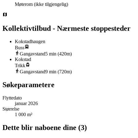
Møterom
(ikke tilgjengelig)
Kollektivtilbud - Nærmeste stoppesteder
Kokstadhaugen
Buss
Gangavstand
5
min (
420
m)
Kokstad
Trikk
Gangavstand
9
min (
720
m)
Søkeparametere
Flyttedato
januar 2026
Størrelse
1 000 m²
Dette blir naboene dine
(
3
)