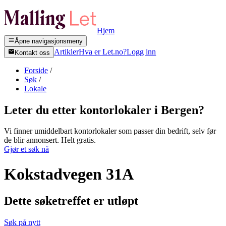
Hjem
Åpne navigasjonsmeny
Artikler
Hva er Let.no?
Logg inn
Kontakt oss
Forside
/
Søk
/
Lokale
Leter du etter kontorlokaler i
Bergen
?
Vi finner umiddelbart kontorlokaler som passer din bedrift, selv før
de blir annonsert. Helt gratis.
Gjør et søk nå
Kokstadvegen 31A
Dette søketreffet er utløpt
Søk på nytt