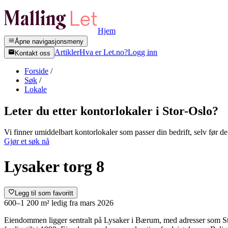
Hjem
Åpne navigasjonsmeny
Artikler
Hva er Let.no?
Logg inn
Kontakt oss
Forside
/
Søk
/
Lokale
Leter du etter kontorlokaler i
Stor-Oslo
?
Vi finner umiddelbart kontorlokaler som passer din bedrift, selv før de 
Gjør et søk nå
Lysaker torg 8
Legg til som favoritt
600–1 200 m²
ledig fra
mars 2026
Eiendommen ligger sentralt på Lysaker i Bærum, med adresser som Str