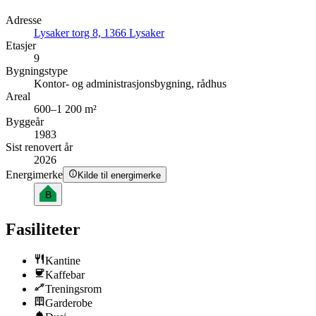
Adresse
Lysaker torg 8, 1366 Lysaker
Etasjer
9
Bygningstype
Kontor- og administrasjonsbygning, rådhus
Areal
600–1 200 m²
Byggeår
1983
Sist renovert år
2026
Energimerke
Kilde til energimerke
B
Fasiliteter
Kantine
Kaffebar
Treningsrom
Garderobe