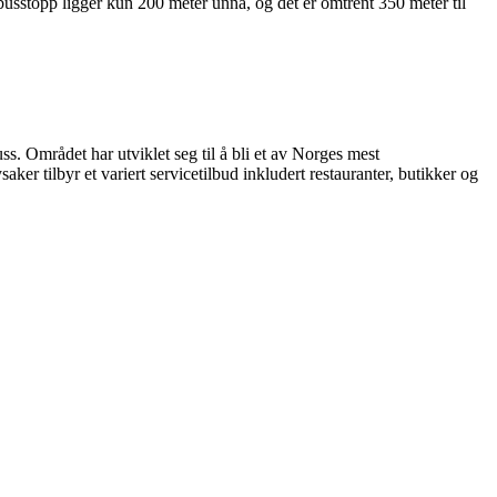
busstopp ligger kun 200 meter unna, og det er omtrent 350 meter til
s. Området har utviklet seg til å bli et av Norges mest
er tilbyr et variert servicetilbud inkludert restauranter, butikker og