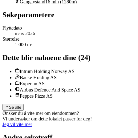
Gangavstand
16
min (
1280
m)
Søkeparametere
Flyttedato
mars 2026
Størrelse
1 000 m²
Dette blir naboene dine
(
24
)
Intrum Holding Norway AS
Backe Holding AS
Experian AS
Airbus Defence And Space AS
Peppes Pizza AS
Se alle
Ønsker du å vite mer om eiendommen?
Vi undersøker om dette lokalet passer for deg!
Jeg vil vite mer
Andre søketreff