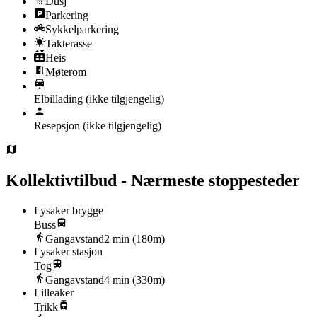
Dusj
Parkering
Sykkelparkering
Takterasse
Heis
Møterom
Elbillading
(ikke tilgjengelig)
Resepsjon
(ikke tilgjengelig)
Kollektivtilbud - Nærmeste stoppesteder
Lysaker brygge
Buss
Gangavstand
2
min (
180
m)
Lysaker stasjon
Tog
Gangavstand
4
min (
330
m)
Lilleaker
Trikk