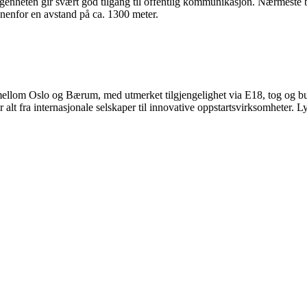
ggenheten gir svært god tilgang til offentlig kommunikasjon. Nærmeste 
innenfor en avstand på ca. 1300 meter.
 mellom Oslo og Bærum, med utmerket tilgjengelighet via E18, tog og bus
 fra internasjonale selskaper til innovative oppstartsvirksomheter. Lysak