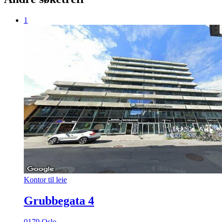
1
Kontor til leie
Grubbegata 4
0179 Oslo