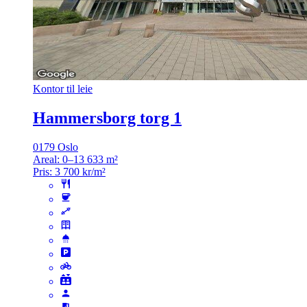
Kontor til leie
Hammersborg torg 1
0179 Oslo
Areal:
0–13 633 m²
Pris:
3 700 kr/m²