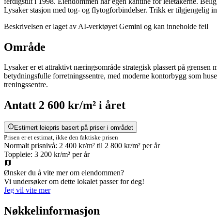
ferdigstilt i 1998. Eiendommen har egen kantine for leietakerne. Beli
Lysaker stasjon med tog- og flytogforbindelser. Trikk er tilgjengelig 
Beskrivelsen er laget av AI-verktøyet Gemini og kan inneholde feil
Område
Lysaker er et attraktivt næringsområde strategisk plassert på grensen
betydningsfulle forretningssentre, med moderne kontorbygg som huser alt
treningssentre.
Antatt
2 600 kr/m²
i året
Estimert leiepris basert på priser i området
Prisen er et estimat, ikke den faktiske prisen
Normalt prisnivå:
2 400 kr/m²
til
2 800 kr/m²
per år
Toppleie:
3 200 kr/m²
per år
Ønsker du å vite mer om eiendommen?
Vi undersøker om dette lokalet passer for deg!
Jeg vil vite mer
Nøkkelinformasjon