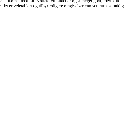
kel adkomst med bil. Kollektivtilbudet er også meget godt, med kun
det er veletablert og tilbyr roligere omgivelser enn sentrum, samtidig