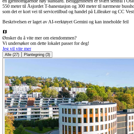
en gjennomgående høy standard. Beliggenheten er svært sentral i Oslo
550 meter til Åsjordet T-banestasjon og 300 meter til nærmeste busshol
som det er kort vei til servicetilbud og handel på Lilleaker og CC Vest
Beskrivelsen er laget av AI-verktøyet Gemini og kan inneholde feil
Ønsker du å vite mer om eiendommen?
Vi undersøker om dette lokalet passer for deg!
Jeg vil vite mer
Alle
(
27
)
Plantegning
(
3
)