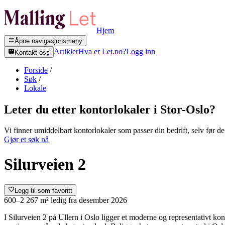
Hjem
Åpne navigasjonsmeny
Artikler
Hva er Let.no?
Logg inn
Kontakt oss
Forside
/
Søk
/
Lokale
Leter du etter kontorlokaler i
Stor-Oslo
?
Vi finner umiddelbart kontorlokaler som passer din bedrift, selv før de 
Gjør et søk nå
Silurveien 2
Legg til som favoritt
600–2 267 m²
ledig fra
desember 2026
I Silurveien 2 på Ullern i Oslo ligger et moderne og representativt k