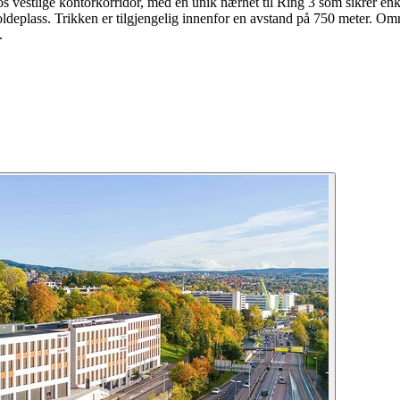
s vestlige kontorkorridor, med en unik nærhet til Ring 3 som sikrer en
deplass. Trikken er tilgjengelig innenfor en avstand på 750 meter. Områ
.