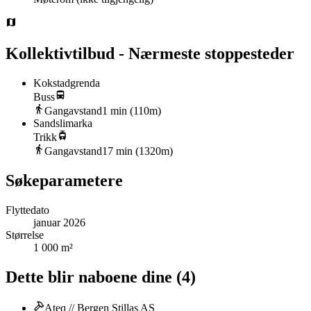
Kollektivtilbud - Nærmeste stoppesteder
Kokstadgrenda
Buss
Gangavstand
1
min (
110
m)
Sandslimarka
Trikk
Gangavstand
17
min (
1320
m)
Søkeparametere
Flyttedato
januar 2026
Størrelse
1 000 m²
Dette blir naboene dine
(
4
)
Ateq // Bergen Stillas AS