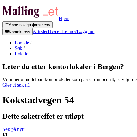
Hjem
Åpne navigasjonsmeny
Artikler
Hva er Let.no?
Logg inn
Kontakt oss
Forside
/
Søk
/
Lokale
Leter du etter kontorlokaler i
Bergen
?
Vi finner umiddelbart kontorlokaler som passer din bedrift, selv før de 
Gjør et søk nå
Kokstadvegen 54
Dette søketreffet er utløpt
Søk på nytt