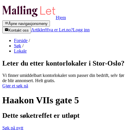
Hjem
Åpne navigasjonsmeny
Artikler
Hva er Let.no?
Logg inn
Kontakt oss
Forside
/
Søk
/
Lokale
Leter du etter kontorlokaler i
Stor-Oslo
?
Vi finner umiddelbart kontorlokaler som passer din bedrift, selv før
de blir annonsert. Helt gratis.
Gjør et søk nå
Haakon VIIs gate 5
Dette søketreffet er utløpt
Søk på nytt