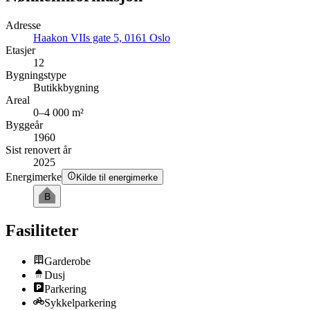
Adresse
Haakon VIIs gate 5, 0161 Oslo
Etasjer
12
Bygningstype
Butikkbygning
Areal
0–4 000 m²
Byggeår
1960
Sist renovert år
2025
Energimerke
Kilde til energimerke
B
Fasiliteter
Garderobe
Dusj
Parkering
Sykkelparkering