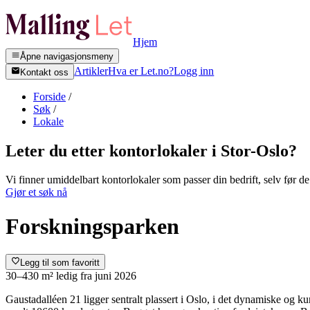
Hjem
Åpne navigasjonsmeny
Artikler
Hva er Let.no?
Logg inn
Kontakt oss
Forside
/
Søk
/
Lokale
Leter du etter kontorlokaler i
Stor-Oslo
?
Vi finner umiddelbart kontorlokaler som passer din bedrift, selv før de 
Gjør et søk nå
Forskningsparken
Legg til som favoritt
30–430 m²
ledig fra
juni 2026
Gaustadalléen 21 ligger sentralt plassert i Oslo, i det dynamiske og