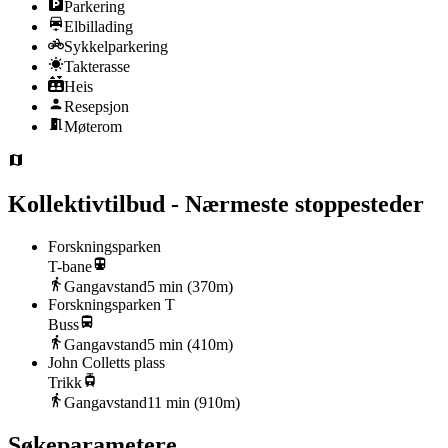
Parkering
Elbillading
Sykkelparkering
Takterasse
Heis
Resepsjon
Møterom
Kollektivtilbud - Nærmeste stoppesteder
Forskningsparken
T-bane
Gangavstand
5
min (
370
m)
Forskningsparken T
Buss
Gangavstand
5
min (
410
m)
John Colletts plass
Trikk
Gangavstand
11
min (
910
m)
Søkeparametere