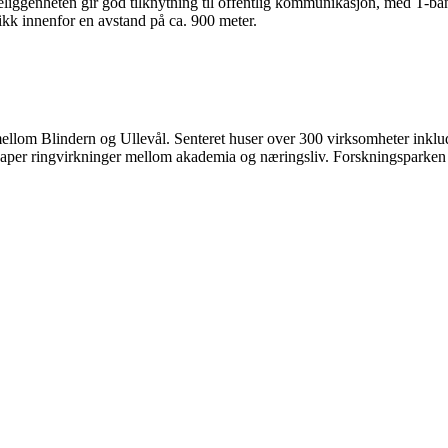
Beliggenheten gir god tilknytning til offentlig kommunikasjon, med T-
ikk innenfor en avstand på ca. 900 meter.
llom Blindern og Ullevål. Senteret huser over 300 virksomheter inklude
skaper ringvirkninger mellom akademia og næringsliv. Forskningsparken