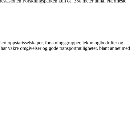
banestasjonen Forskningsparken kun ca. 350 meter unna. Nærmeste
rt oppstartsselskaper, forskningsgrupper, teknologibedrifter og
 har vakre omgivelser og gode transportmuligheter, blant annet med