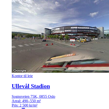
Kontor til leie
Ullevål Stadion
Sognsveien 75K, 0855 Oslo
Areal:
490–550 m²
Pris:
2 500 kr/m²