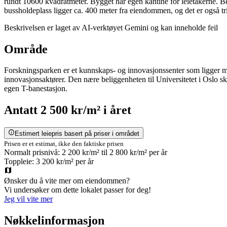
rundt 10600 kvadratmeter. Bygget har egen kantine for leietakerne. 
bussholdeplass ligger ca. 400 meter fra eiendommen, og det er også tr
Beskrivelsen er laget av AI-verktøyet Gemini og kan inneholde feil
Område
Forskningsparken er et kunnskaps- og innovasjonssenter som ligger me
innovasjonsaktører. Den nære beliggenheten til Universitetet i Oslo 
egen T-banestasjon.
Antatt
2 500 kr/m²
i året
Estimert leiepris basert på priser i området
Prisen er et estimat, ikke den faktiske prisen
Normalt prisnivå:
2 200 kr/m²
til
2 800 kr/m²
per år
Toppleie:
3 200 kr/m²
per år
Ønsker du å vite mer om eiendommen?
Vi undersøker om dette lokalet passer for deg!
Jeg vil vite mer
Nøkkelinformasjon