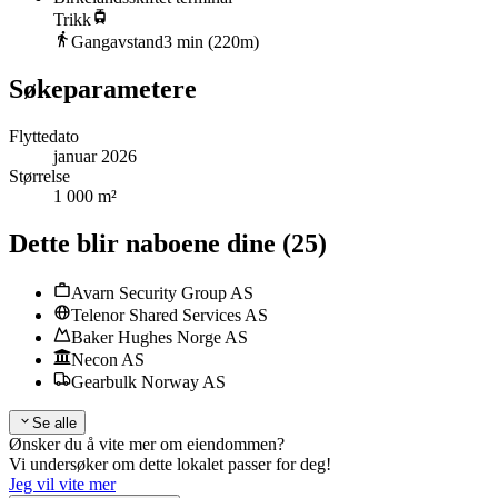
Trikk
Gangavstand
3
min (
220
m)
Søkeparametere
Flyttedato
januar 2026
Størrelse
1 000 m²
Dette blir naboene dine
(
25
)
Avarn Security Group AS
Telenor Shared Services AS
Baker Hughes Norge AS
Necon AS
Gearbulk Norway AS
Se alle
Ønsker du å vite mer om eiendommen?
Vi undersøker om dette lokalet passer for deg!
Jeg vil vite mer