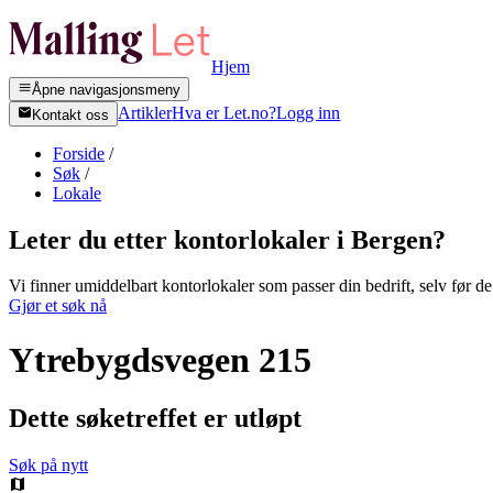
Hjem
Åpne navigasjonsmeny
Artikler
Hva er Let.no?
Logg inn
Kontakt oss
Forside
/
Søk
/
Lokale
Leter du etter kontorlokaler i
Bergen
?
Vi finner umiddelbart kontorlokaler som passer din bedrift, selv før de 
Gjør et søk nå
Ytrebygdsvegen 215
Dette søketreffet er utløpt
Søk på nytt