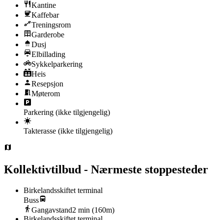
Kantine
Kaffebar
Treningsrom
Garderobe
Dusj
Elbillading
Sykkelparkering
Heis
Resepsjon
Møterom
Parkering
(ikke tilgjengelig)
Takterasse
(ikke tilgjengelig)
Kollektivtilbud - Nærmeste stoppesteder
Birkelandsskiftet terminal
Buss
Gangavstand
2
min (
160
m)
Birkelandsskiftet terminal