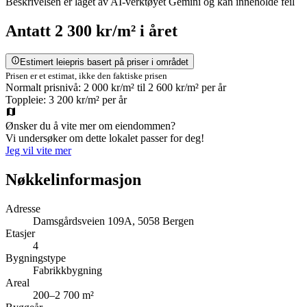
Beskrivelsen er laget av AI-verktøyet Gemini og kan inneholde feil
Antatt
2 300 kr/m²
i året
Estimert leiepris basert på priser i området
Prisen er et estimat, ikke den faktiske prisen
Normalt prisnivå:
2 000 kr/m²
til
2 600 kr/m²
per år
Toppleie:
3 200 kr/m²
per år
Ønsker du å vite mer om eiendommen?
Vi undersøker om dette lokalet passer for deg!
Jeg vil vite mer
Nøkkelinformasjon
Adresse
Damsgårdsveien 109A, 5058 Bergen
Etasjer
4
Bygningstype
Fabrikkbygning
Areal
200–2 700 m²