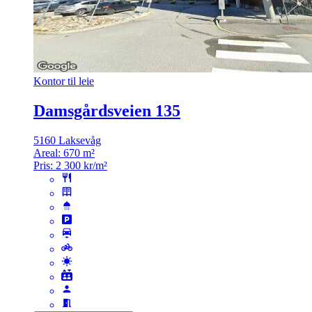
Kontor til leie
Damsgårdsveien 135
5160 Laksevåg
Areal:
670 m²
Pris:
2 300 kr/m²