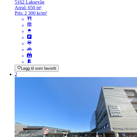
5162 Laksevåg
Areal:
650 m²
Pris:
2 300 kr/m²
Legg til som favoritt
2