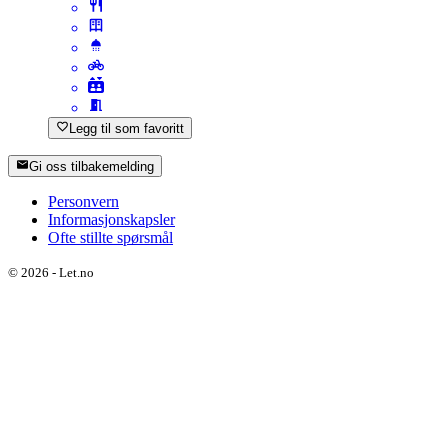
Legg til som favoritt
Gi oss tilbakemelding
Personvern
Informasjonskapsler
Ofte stillte spørsmål
©
2026
-
Let.no