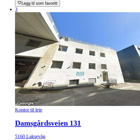
Legg til som favoritt
3
Kontor til leie
Damsgårdsveien 131
5160 Laksevåg