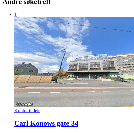
Andre søketreff
1
Kontor til leie
Carl Konows gate 34