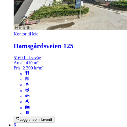
Kontor til leie
Damsgårdsveien 125
5160 Laksevåg
Areal:
410 m²
Pris:
2 300 kr/m²
Legg til som favoritt
6