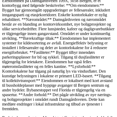
Eiendommen på Damsgårdsveien 109A, 5058 Bergen, er et
kontorbygg med følgende beskrivelse: **Om eiendommen:**
Bygget har gjennomgått oppgraderinger av fellesarealer, inkludert
inngangsparti og etasjekorridorer. Enkelte kontorlokaler er nylig
rehabilitert. **Nærområdet:** Damsgårdsveien og nærområdet
består av en blanding av kontorvirksomhet, nye boligprosjekter og
ulike servicebedrifter. Flere lunsjsteder, kafeer og dagligvarebutikker
er tilgjengelige innen gangavstand. Området er under kontinuerlig
utvikling. **Bærekraftige tiltak:** Eiendommen har implementert
systemer for kildesortering av avfall. Energieffektiv belysning er
installert i fellesarealer og deler av kontorlokalene for å redusere
energiforbruket. **Fasiliteter:** Bygget tilbyr innendørs
parkeringsplasser for bil og sykkel. Tilgang til dusjfasiliteter er
tilgjengelig for leietakere. Eiendommen har også felles
møteromsfasiliteter og en felles kantine. **Lysforhold:**
Kontorlokalene har tilgang på naturlig lys via vindusflater. Den
kunstige belysningen i lokalene er primært LED-basert. **Tilgang
til kollektivtransport:** Eiendommen er lokalisert med kort avstand
til bussholdeplasser med hyppige avganger til Bergen sentrum og
andre bydeler. Bybanestoppet ved Florida er tilgjengelig via en
spasertur. **Andre forhold:** Det pågår utvikling av nye nærings-
og boligprosjekter i området rundt Damsgårdsveien. Dette kan
medføre endringer i lokal infrastruktur og tilbud av tjenester i
fremtiden.