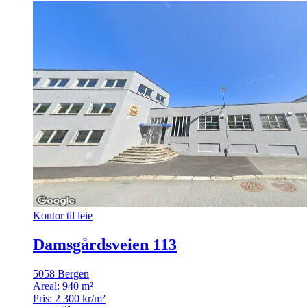
Kontor til leie
Damsgårdsveien 113
5058 Bergen
Areal:
940 m²
Pris:
2 300 kr/m²