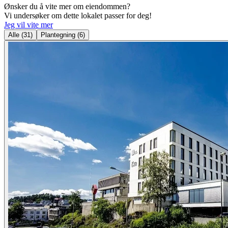
Ønsker du å vite mer om eiendommen?
Vi undersøker om dette lokalet passer for deg!
Jeg vil vite mer
Alle
(
31
)
Plantegning
(
6
)