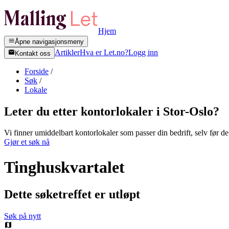
Hjem
Åpne navigasjonsmeny
Artikler
Hva er Let.no?
Logg inn
Kontakt oss
Forside
/
Søk
/
Lokale
Leter du etter kontorlokaler i
Stor-Oslo
?
Vi finner umiddelbart kontorlokaler som passer din bedrift, selv før de 
Gjør et søk nå
Tinghuskvartalet
Dette søketreffet er utløpt
Søk på nytt