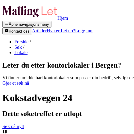
Hjem
Åpne navigasjonsmeny
Artikler
Hva er Let.no?
Logg inn
Kontakt oss
Forside
/
Søk
/
Lokale
Leter du etter kontorlokaler i
Bergen
?
Vi finner umiddelbart kontorlokaler som passer din bedrift, selv før de 
Gjør et søk nå
Kokstadvegen 24
Dette søketreffet er utløpt
Søk på nytt