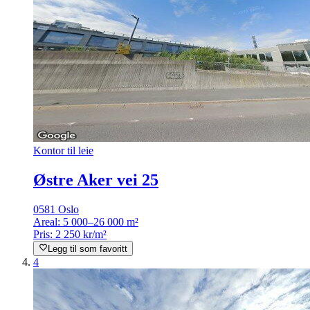
Kontor til leie
Østre Aker vei 25
0581 Oslo
Areal:
5 000–26 000 m²
Pris:
2 250 kr/m²
Legg til som favoritt
4