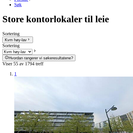
Søk
Store kontorlokaler til leie
Sortering
Kvm høy-lav
Sortering
Hvordan rangerer vi søkeresultatene?
Viser
55
av
1794
treff
1