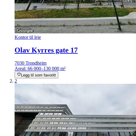
Kontor til leie
Olav Kyrres gate 17
7030 Trondheim
Areal:
66 000–130 000 m²
Legg til som favoritt
2