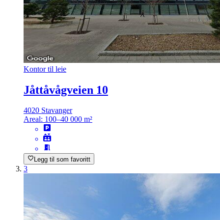
Kontor til leie
Jåttåvågveien 10
4020 Stavanger
Areal:
100–40 000 m²
Legg til som favoritt
3