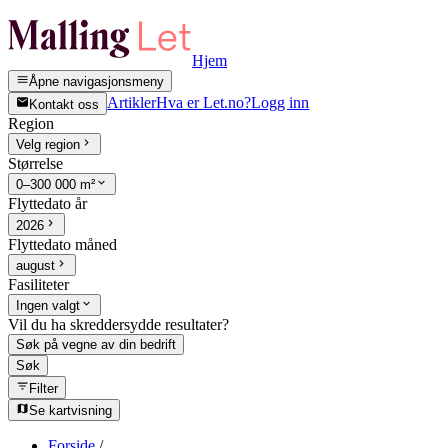
Hjem
Åpne navigasjonsmeny
Artikler
Hva er Let.no?
Logg inn
Kontakt oss
Region
Velg region
Størrelse
0–300 000 m²
Flyttedato år
2026
Flyttedato måned
august
Fasiliteter
Ingen valgt
Vil du ha skreddersydde resultater?
Søk på vegne av din bedrift
Søk
Filter
Se kartvisning
Forside
/