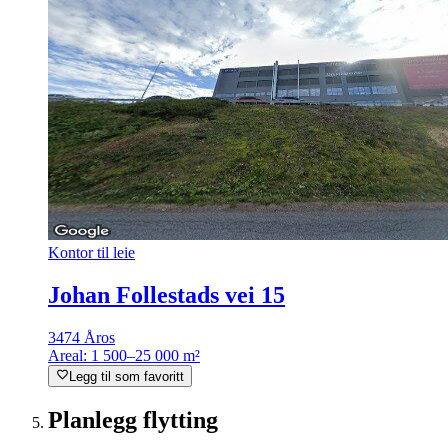
Kontor til leie
Johan Follestads vei 15
3474 Åros
Areal:
1 500–25 000 m²
Legg til som favoritt
Planlegg flytting