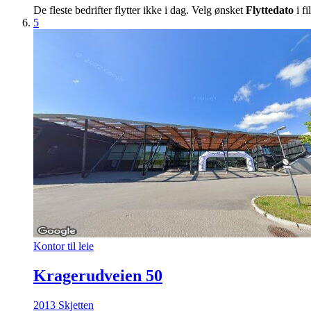
De fleste bedrifter flytter ikke i dag. Velg ønsket
Flyttedato
i fi
5
Kontor til leie
Kragerudveien 50
2013 Skjetten