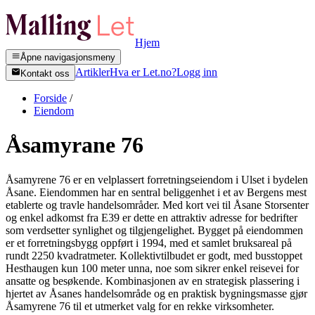
Hjem
Åpne navigasjonsmeny
Artikler
Hva er Let.no?
Logg inn
Kontakt oss
Forside
/
Eiendom
Åsamyrane 76
Åsamyrene 76 er en velplassert forretningseiendom i Ulset i bydelen
Åsane. Eiendommen har en sentral beliggenhet i et av Bergens mest
etablerte og travle handelsområder. Med kort vei til Åsane Storsenter
og enkel adkomst fra E39 er dette en attraktiv adresse for bedrifter
som verdsetter synlighet og tilgjengelighet. Bygget på eiendommen
er et forretningsbygg oppført i 1994, med et samlet bruksareal på
rundt 2250 kvadratmeter. Kollektivtilbudet er godt, med busstoppet
Hesthaugen kun 100 meter unna, noe som sikrer enkel reisevei for
ansatte og besøkende. Kombinasjonen av en strategisk plassering i
hjertet av Åsanes handelsområde og en praktisk bygningsmasse gjør
Åsamyrene 76 til et utmerket valg for en rekke virksomheter.