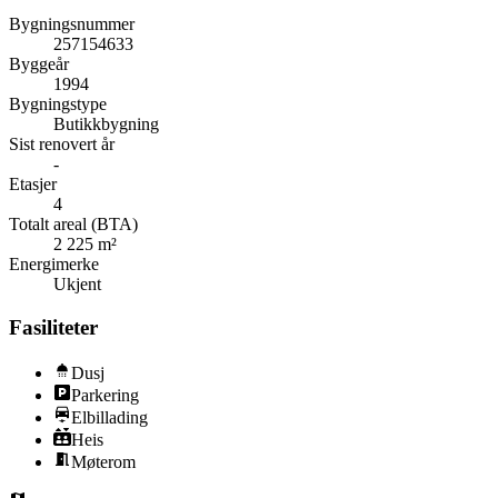
Bygningsnummer
257154633
Byggeår
1994
Bygningstype
Butikkbygning
Sist renovert år
-
Etasjer
4
Totalt areal (BTA)
2 225 m²
Energimerke
Ukjent
Fasiliteter
Dusj
Parkering
Elbillading
Heis
Møterom