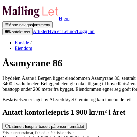
Hjem
Åpne navigasjonsmeny
Artikler
Hva er Let.no?
Logg inn
Kontakt oss
Forside
/
Eiendom
Åsamyrane 86
I bydelen Åsane i Bergen ligger eiendommen Åsamyrane 86, sentralt pl
3400 kvadratmeter. Beliggenheten gir enkel tilgang til hovedfartsårene
busstopp under 200 meter fra bygget. Eiendommen egner seg godt for 
Beskrivelsen er laget av AI-verktøyet Gemini og kan inneholde feil
Antatt
kontorleiepris
1 900 kr/m²
i året
Estimert leiepris basert på priser i området
Prisen er et estimat, ikke den faktiske prisen