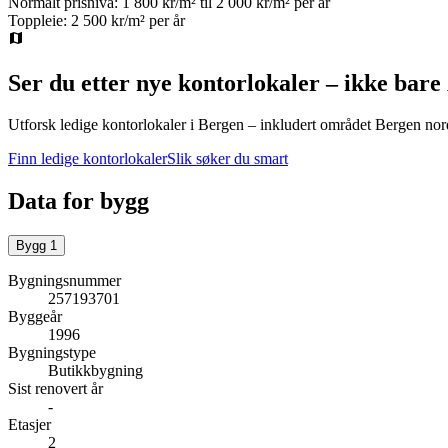
Normalt prisnivå:
1 800 kr/m²
til
2 000 kr/m²
per år
Toppleie:
2 500 kr/m²
per år
Ser du etter nye kontorlokaler – ikke bare
Utforsk ledige kontorlokaler i
Bergen
– inkludert området Bergen nor
Finn ledige kontorlokaler
Slik søker du smart
Data for bygg
Bygg
1
Bygningsnummer
257193701
Byggeår
1996
Bygningstype
Butikkbygning
Sist renovert år
-
Etasjer
2