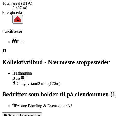
Totalt areal (BTA)
3 407 m²
Energimerke
E
Fasiliteter
Heis
Kollektivtilbud - Nærmeste stoppesteder
Hesthaugen
Buss
Gangavstand
2
min (
170
m)
Bedrifter som holder til på eiendommen
(
1
Åsane Bowling & Eventsenter AS
Gi oss tilbakemelding