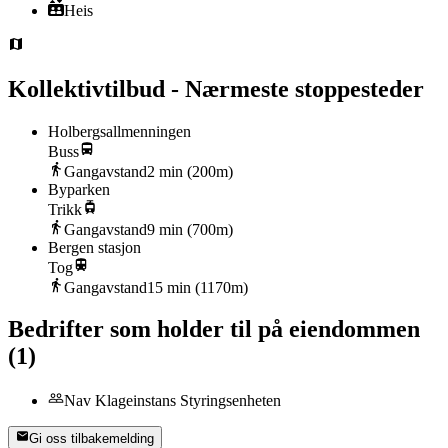
Heis
Kollektivtilbud - Nærmeste stoppesteder
Holbergsallmenningen
Buss
Gangavstand
2
min (
200
m)
Byparken
Trikk
Gangavstand
9
min (
700
m)
Bergen stasjon
Tog
Gangavstand
15
min (
1170
m)
Bedrifter som holder til på eiendommen
(
1
)
Nav Klageinstans Styringsenheten
Gi oss tilbakemelding