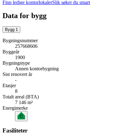
Finn ledige kontorlokaler
Slik søker du smart
Data for bygg
Bygg
1
Bygningsnummer
257668606
Byggeår
1900
Bygningstype
Annen kontorbygning
Sist renovert år
-
Etasjer
8
Totalt areal (BTA)
7 146 m²
Energimerke
C
Fasiliteter