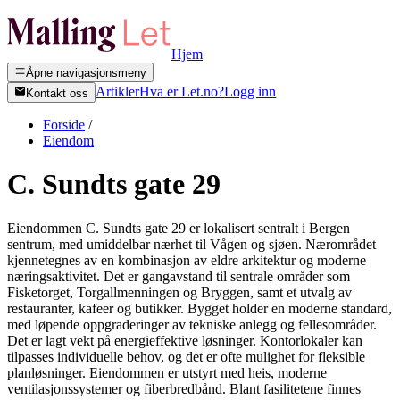
Hjem
Åpne navigasjonsmeny
Artikler
Hva er Let.no?
Logg inn
Kontakt oss
Forside
/
Eiendom
C. Sundts gate 29
Eiendommen C. Sundts gate 29 er lokalisert sentralt i Bergen
sentrum, med umiddelbar nærhet til Vågen og sjøen. Nærområdet
kjennetegnes av en kombinasjon av eldre arkitektur og moderne
næringsaktivitet. Det er gangavstand til sentrale områder som
Fisketorget, Torgallmenningen og Bryggen, samt et utvalg av
restauranter, kafeer og butikker. Bygget holder en moderne standard,
med løpende oppgraderinger av tekniske anlegg og fellesområder.
Det er lagt vekt på energieffektive løsninger. Kontorlokaler kan
tilpasses individuelle behov, og det er ofte mulighet for fleksible
planløsninger. Eiendommen er utstyrt med heis, moderne
ventilasjonssystemer og fiberbredbånd. Blant fasilitetene finnes