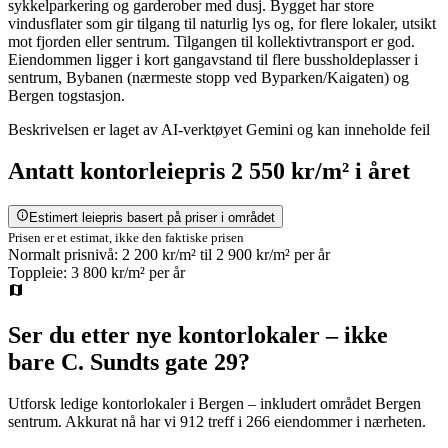
sykkelparkering og garderober med dusj. Bygget har store
vindusflater som gir tilgang til naturlig lys og, for flere lokaler, utsikt
mot fjorden eller sentrum. Tilgangen til kollektivtransport er god.
Eiendommen ligger i kort gangavstand til flere bussholdeplasser i
sentrum, Bybanen (nærmeste stopp ved Byparken/Kaigaten) og
Bergen togstasjon.
Beskrivelsen er laget av AI-verktøyet Gemini og kan inneholde feil
Antatt
kontorleiepris
2 550 kr/m²
i året
Estimert leiepris basert på priser i området
Prisen er et estimat, ikke den faktiske prisen
Normalt prisnivå:
2 200 kr/m²
til
2 900 kr/m²
per år
Toppleie:
3 800 kr/m²
per år
Ser du etter nye kontorlokaler – ikke
bare
C. Sundts gate 29
?
Utforsk ledige kontorlokaler i
Bergen
– inkludert området Bergen
sentrum
.
Akkurat nå har vi 912 treff i 266 eiendommer i nærheten.