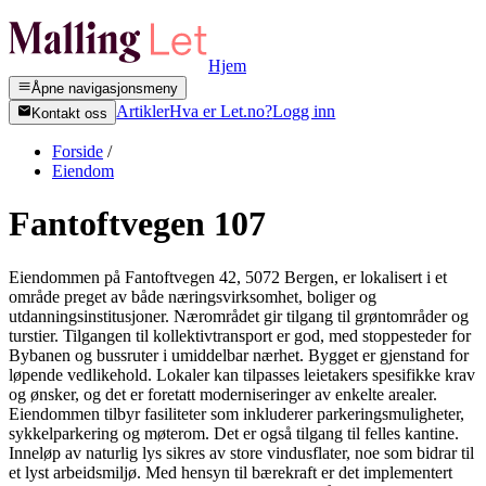
Hjem
Åpne navigasjonsmeny
Artikler
Hva er Let.no?
Logg inn
Kontakt oss
Forside
/
Eiendom
Fantoftvegen 107
Eiendommen på Fantoftvegen 42, 5072 Bergen, er lokalisert i et
område preget av både næringsvirksomhet, boliger og
utdanningsinstitusjoner. Nærområdet gir tilgang til grøntområder og
turstier. Tilgangen til kollektivtransport er god, med stoppesteder for
Bybanen og bussruter i umiddelbar nærhet. Bygget er gjenstand for
løpende vedlikehold. Lokaler kan tilpasses leietakers spesifikke krav
og ønsker, og det er foretatt moderniseringer av enkelte arealer.
Eiendommen tilbyr fasiliteter som inkluderer parkeringsmuligheter,
sykkelparkering og møterom. Det er også tilgang til felles kantine.
Inneløp av naturlig lys sikres av store vindusflater, noe som bidrar til
et lyst arbeidsmiljø. Med hensyn til bærekraft er det implementert