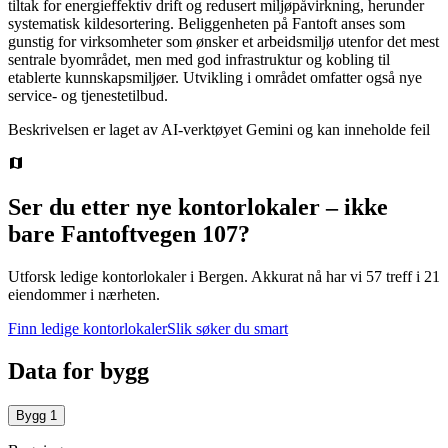
tiltak for energieffektiv drift og redusert miljøpåvirkning, herunder
systematisk kildesortering. Beliggenheten på Fantoft anses som
gunstig for virksomheter som ønsker et arbeidsmiljø utenfor det mest
sentrale byområdet, men med god infrastruktur og kobling til
etablerte kunnskapsmiljøer. Utvikling i området omfatter også nye
service- og tjenestetilbud.
Beskrivelsen er laget av AI-verktøyet Gemini og kan inneholde feil
Ser du etter nye kontorlokaler – ikke
bare
Fantoftvegen 107
?
Utforsk ledige kontorlokaler i
Bergen
.
Akkurat nå har vi 57 treff i 21
eiendommer i nærheten.
Finn ledige kontorlokaler
Slik søker du smart
Data for bygg
Bygg
1