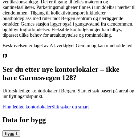
ventilasjonsanlegg. Det er tilgang til felles møterom og
kantinefasiliteter. Parkeringsmuligheter finnes i umiddelbar nærhet til
eiendommen. Tilgang til kollektivtransport inkluderer
bussholdeplass med ruter mot Bergen sentrum og nærliggende
områder. Garnes stasjon ligger også i gangavstand fra eiendommen,
og tilbyr togforbindelser. Fleksible kontorløsninger kan tilbys,
tilpasset ulike behov for arealutnyttelse og rominndeling.
Beskrivelsen er laget av AI-verktøyet Gemini og kan inneholde feil
Ser du etter nye kontorlokaler – ikke
bare
Garnesvegen 128
?
Utforsk ledige kontorlokaler i
Bergen
.
Start et søk basert på areal og
innflyttingstidspunkt.
Finn ledige kontorlokaler
Slik søker du smart
Data for bygg
Bygg
1