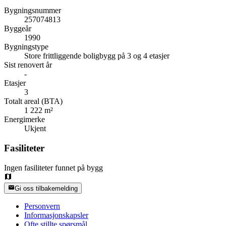
Bygningsnummer
257074813
Byggeår
1990
Bygningstype
Store frittliggende boligbygg på 3 og 4 etasjer
Sist renovert år
-
Etasjer
3
Totalt areal (BTA)
1 222 m²
Energimerke
Ukjent
Fasiliteter
Ingen fasiliteter funnet på bygg
Gi oss tilbakemelding
Personvern
Informasjonskapsler
Ofte stillte spørsmål