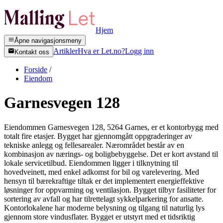
Hjem
Åpne navigasjonsmeny
Artikler
Hva er Let.no?
Logg inn
Kontakt oss
Forside
/
Eiendom
Garnesvegen 128
Eiendommen Garnesvegen 128, 5264 Garnes, er et kontorbygg med
totalt fire etasjer. Bygget har gjennomgått oppgraderinger av
tekniske anlegg og fellesarealer. Nærområdet består av en
kombinasjon av nærings- og boligbebyggelse. Det er kort avstand til
lokale servicetilbud. Eiendommen ligger i tilknytning til
hovedveinett, med enkel adkomst for bil og varelevering. Med
hensyn til bærekraftige tiltak er det implementert energieffektive
løsninger for oppvarming og ventilasjon. Bygget tilbyr fasiliteter for
sortering av avfall og har tilrettelagt sykkelparkering for ansatte.
Kontorlokalene har moderne belysning og tilgang til naturlig lys
gjennom store vindusflater. Bygget er utstyrt med et tidsriktig