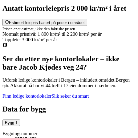
Antatt
kontorleiepris
2 000 kr/m²
i året
Estimert leiepris basert på priser i området
Prisen er et estimat, ikke den faktiske prisen
Normalt prisnivå:
1 800 kr/m²
til
2 200 kr/m²
per år
Toppleie:
3 000 kr/m²
per år
Ser du etter nye kontorlokaler – ikke
bare
Jacob Kjødes veg 24
?
Utforsk ledige kontorlokaler i
Bergen
– inkludert området Bergen
sør
.
Akkurat nå har vi 44 treff i 17 eiendommer i nærheten.
Finn ledige kontorlokaler
Slik søker du smart
Data for bygg
Bygg
1
Bygningsnummer