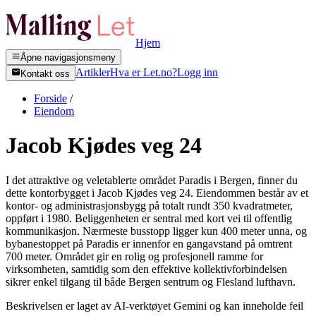
Hjem
Åpne navigasjonsmeny
Artikler
Hva er Let.no?
Logg inn
Kontakt oss
Forside
/
Eiendom
Jacob Kjødes veg 24
I det attraktive og veletablerte området Paradis i Bergen, finner du
dette kontorbygget i Jacob Kjødes veg 24. Eiendommen består av et
kontor- og administrasjonsbygg på totalt rundt 350 kvadratmeter,
oppført i 1980. Beliggenheten er sentral med kort vei til offentlig
kommunikasjon. Nærmeste busstopp ligger kun 400 meter unna, og
bybanestoppet på Paradis er innenfor en gangavstand på omtrent
700 meter. Området gir en rolig og profesjonell ramme for
virksomheten, samtidig som den effektive kollektivforbindelsen
sikrer enkel tilgang til både Bergen sentrum og Flesland lufthavn.
Beskrivelsen er laget av AI-verktøyet Gemini og kan inneholde feil