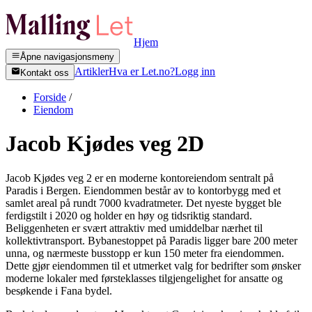
Hjem
Åpne navigasjonsmeny
Artikler
Hva er Let.no?
Logg inn
Kontakt oss
Forside
/
Eiendom
Jacob Kjødes veg 2D
Jacob Kjødes veg 2 er en moderne kontoreiendom sentralt på
Paradis i Bergen. Eiendommen består av to kontorbygg med et
samlet areal på rundt 7000 kvadratmeter. Det nyeste bygget ble
ferdigstilt i 2020 og holder en høy og tidsriktig standard.
Beliggenheten er svært attraktiv med umiddelbar nærhet til
kollektivtransport. Bybanestoppet på Paradis ligger bare 200 meter
unna, og nærmeste busstopp er kun 150 meter fra eiendommen.
Dette gjør eiendommen til et utmerket valg for bedrifter som ønsker
moderne lokaler med førsteklasses tilgjengelighet for ansatte og
besøkende i Fana bydel.