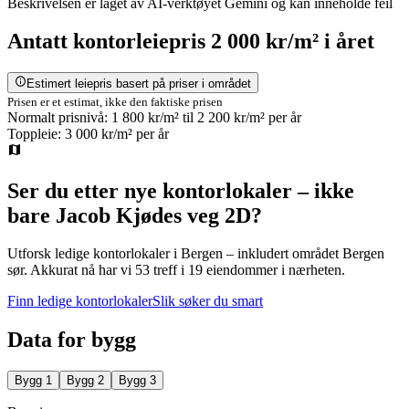
Beskrivelsen er laget av AI-verktøyet Gemini og kan inneholde feil
Antatt
kontorleiepris
2 000 kr/m²
i året
Estimert leiepris basert på priser i området
Prisen er et estimat, ikke den faktiske prisen
Normalt prisnivå:
1 800 kr/m²
til
2 200 kr/m²
per år
Toppleie:
3 000 kr/m²
per år
Ser du etter nye kontorlokaler – ikke
bare
Jacob Kjødes veg 2D
?
Utforsk ledige kontorlokaler i
Bergen
– inkludert området Bergen
sør
.
Akkurat nå har vi 53 treff i 19 eiendommer i nærheten.
Finn ledige kontorlokaler
Slik søker du smart
Data for bygg
Bygg
1
Bygg
2
Bygg
3