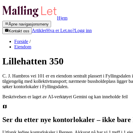
Hjem
Åpne navigasjonsmeny
Artikler
Hva er Let.no?
Logg inn
Kontakt oss
Forside
/
Eiendom
Lillehatten 350
C. J. Hambros vei 101 er en eiendom sentralt plassert i Fyllingsdalen
tilgjengelig med kollektivtransport; nærmeste bussholdeplass ligger b
søker kontorlokaler i Fyllingsdalen.
Beskrivelsen er laget av AI-verktøyet Gemini og kan inneholde feil
Ser du etter nye kontorlokaler – ikke bare
Utforsk ledige kontorlokaler i
Bergen
.
Akkurat nå har vi 1 treff i 1 e