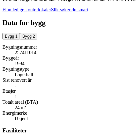
Finn ledige kontorlokaler
Slik søker du smart
Data for bygg
Bygg
1
Bygg
2
Bygningsnummer
257411014
Byggeår
1994
Bygningstype
Lagerhall
Sist renovert år
-
Etasjer
1
Totalt areal (BTA)
24 m²
Energimerke
Ukjent
Fasiliteter