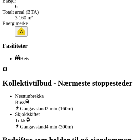
Etasjer
6
Totalt areal (BTA)
3 160 m²
Energimerke
A
Fasiliteter
Heis
Kollektivtilbud - Nærmeste stoppesteder
Nesttunbrekka
Buss
Gangavstand
2
min (
160
m)
Skjoldskiftet
Trikk
Gangavstand
4
min (
300
m)