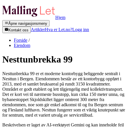
Hjem
Åpne navigasjonsmeny
Artikler
Hva er Let.no?
Logg inn
Kontakt oss
Forside
/
Eiendom
Nesttunbrekka 99
Nesttunbrekka 99 er et moderne kontorbygg beliggende sentralt i
Nesttun i Bergen. Eiendommen består av ett kontorbygg oppført i
2013, med et samlet bruksareal på rundt 3150 kvadratmeter.
Området er godt etablert og lett tilgjengelig med kollektivtransport.
Det er kort vei til nærmeste busstopp, kun cirka 150 meter unna, og
bybanestoppet Skjoldskiftet ligger omtrent 300 meter fra
eiendommen, noe som gir enkel adkomst til og fra Bergen sentrum
og Flesland lufthavn. Nesttun fungerer som et viktig knutepunkt sør
for sentrum, med et variert utvalg av servicetilbud.
Beskrivelsen er laget av AI-verktøyet Gemini og kan inneholde feil